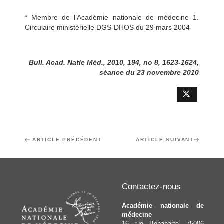
* Membre de l’Académie nationale de médecine 1.
Circulaire ministérielle DGS-DHOS du 29 mars 2004
Bull. Acad. Natle Méd., 2010, 194, no 8, 1623-1624,
séance du 23 novembre 2010
Navigation
Article
ARTICLE PRÉCÉDENT
Article
ARTICLE SUIVANT
de
précédent
suivant
l’article
Contactez-nous
Académie nationale de
médecine
16 rue Bonaparte, 75006