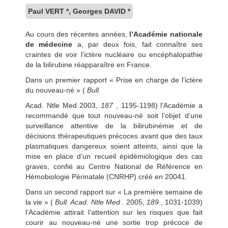
Paul VERT *, Georges DAVID *
Au cours des récentes années,
l’Académie nationale
de médecine
a, par deux fois, fait connaître ses
craintes de voir l’ictère nucléaire ou encéphalopathie
de la bilirubine réapparaître en France.
Dans un premier rapport « Prise en charge de l’ictère
du nouveau-né » (
Bull.
Acad. Ntle Med 2003,
187
, 1195-1198) l’Académie a
recommandé que tout nouveau-né soit l’objet d’une
surveillance attentive de la bilirubinémie et de
décisions thérapeutiques précoces avant que des taux
plasmatiques dangereux soient atteints, ainsi que la
mise en place d’un recueil épidémiologique des cas
graves, confié au Centre National de Référence en
Hémobiologie Périnatale (CNRHP) créé en 20041.
Dans un second rapport sur « La première semaine de
la vie » (
Bull. Acad. Ntle Med
. 2005,
189
, 1031-1039)
l’Académie attirait l’attention sur les risques que fait
courir au nouveau-né une sortie trop précoce de