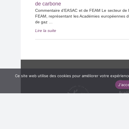
santé
de carbone
appellent
Commentaire d’EASAC et de FEAM Le secteur de la
à
FEAM, représentant les Académies européennes des 
une
de gaz …
approche
paneuropéenne
« Communiqué
Lire la suite
des
de
pénuries
presse
de
:
médicaments »
Commentaire
d’EASAC
et
de
Ce site web utilise des cookies pour améliorer votre expérien
FEAM
Cont
Le
J'acc
secteur
Acadé
de
16 ru
la
Tel : 
santé
—
ouvrir
Co
la
voie