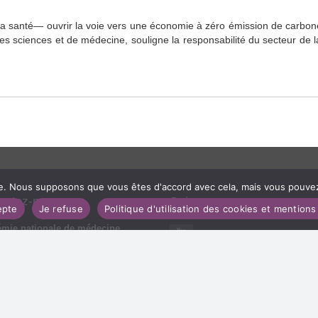
 santé— ouvrir la voie vers une économie à zéro émission de carbo
sciences et de médecine, souligne la responsabilité du secteur de l
ce. Nous supposons que vous êtes d'accord avec cela, mais vous pouvez 
actez-nous
Suivez-nous
epte
Je refuse
Politique d'utilisation des cookies et mentions
mie nationale de médecine
Youtube
e Bonaparte, 75006 PARIS
01 42 34 57 70
X (formerly Twitter)
ntactez-nous
Linkedin