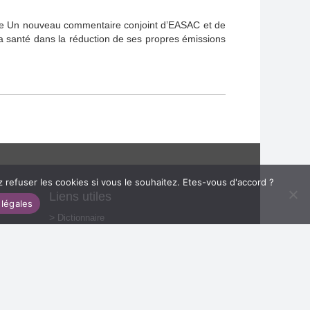
ne Un nouveau commentaire conjoint d’EASAC et de
a santé dans la réduction de ses propres émissions
refuser les cookies si vous le souhaitez. Etes-vous d'accord ?
Liens utiles
 légales
Dictionnaire
Bibliothèque
Fondation de l’Académie nationale de
médecine
Mentions légales
Recrutement
Marchés publics