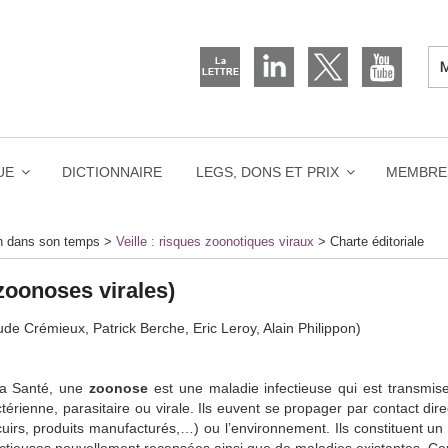
UE
DICTIONNAIRE
LEGS, DONS ET PRIX
MEMBRE
on dans son temps
>
Veille : risques zoonotiques viraux
>
Charte éditoriale
 zoonoses virales)
e Crémieux, Patrick Berche, Eric Leroy, Alain Philippon)
 la Santé, une
zoonose
est une maladie infectieuse qui est transmis
rienne, parasitaire ou virale. Ils euvent se propager par contact dire
e (cuirs, produits manufacturés,…) ou l’environnement. Ils constituent