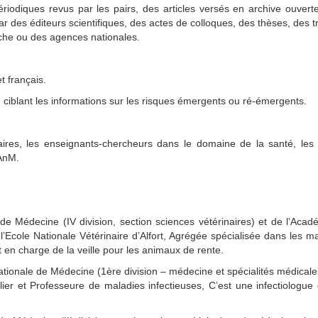
ériodiques revus par les pairs, des articles versés en archive ouvert
ar des éditeurs scientifiques, des actes de colloques, des thèses, des 
erche ou des agences nationales.
t français.
ion ciblant les informations sur les risques émergents ou ré-émergents.
ires, les enseignants-chercheurs dans le domaine de la santé, les co
’AnM.
e Médecine (IV division, section sciences vétérinaires) et de l’Acad
e l’Ecole Nationale Vétérinaire d’Alfort, Agrégée spécialisée dans les 
st en charge de la veille pour les animaux de rente.
tionale de Médecine (1ère division – médecine et spécialités médicale
lier et Professeure de maladies infectieuses, C’est une infectiologue