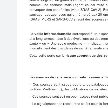
sont à l’origine d’un grand nombre de maladies i
comme une zoonose mais l’agent causal mute en
provoquer des pandémies (virus SRAS-CoV-2). Ent
sauvage. Les zoonoses qui ont émergé aux 20 ème
(SRAS, MERS et SARS-CoV-2) sont des zoonoses vir
La
veille informationnelle
correspond à un disposit
et à long termes, face à des évolutions ou des men
santé » ou « Une seule médecine » impliquant les 
morcellement des disciplines de santé (animale et 
Cette veille porte sur le
risque zoonotique des zo
Les
sources
de cette veille sont sélectionnées en f
– Ces sources sont issues des grands catalogues
BioRxiv, MedRxiv, …), des publications de sociétés 
– Ces sources sont soit en open access (tout publi
– Le signalement des ressources se fait sous la form