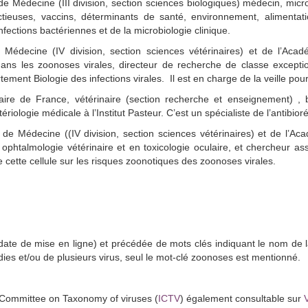
 Médecine (III division, section sciences biologiques) médecin, micro
euses, vaccins, déterminants de santé, environnement, alimentatio
nfections bactériennes et de la microbiologie clinique.
édecine (IV division, section sciences vétérinaires) et de l’Acad
é dans les zoonoses virales, directeur de recherche de classe excep
ent Biologie des infections virales. Il est en charge de la veille pou
re de France, vétérinaire (section recherche et enseignement) , ba
riologie médicale à l’Institut Pasteur. C’est un spécialiste de l’antibior
de Médecine ((IV division, section sciences vétérinaires) et de l’Ac
 ophtalmologie vétérinaire et en toxicologie oculaire, et chercheur asso
cette cellule sur les risques zoonotiques des zoonoses virales.
ate de mise en ligne) et précédée de mots clés indiquant le nom de l
dies et/ou de plusieurs virus, seul le mot-clé zoonoses est mentionné.
al Committee on Taxonomy of viruses (
ICTV
) également consultable sur