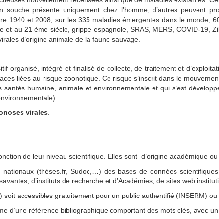
nfectieuses nouvellement recensées ainsi que de maladies existantes.
 souche présente uniquement chez l’homme, d’autres peuvent prov
re 1940 et 2008, sur les 335 maladies émergentes dans le monde, 6
 et au 21 ème siècle, grippe espagnole, SRAS, MERS, COVID-19, Zi
ales d’origine animale de la faune sauvage.
if organisé, intégré et finalisé de collecte, de traitement et d’exploita
aces liées au risque zoonotique. Ce risque s’inscrit dans le mouvement
santés humaine, animale et environnementale et qui s’est développé 
environnementale).
onoses virales
.
onction de leur niveau scientifique. Elles sont d’origine académique ou i
 nationaux (thèses.fr, Sudoc,…) des bases de données scientifique
savantes, d’instituts de recherche et d’Académies, de sites web institu
c) soit accessibles gratuitement pour un public authentifié (INSERM) o
e d’une référence bibliographique comportant des mots clés, avec un lie