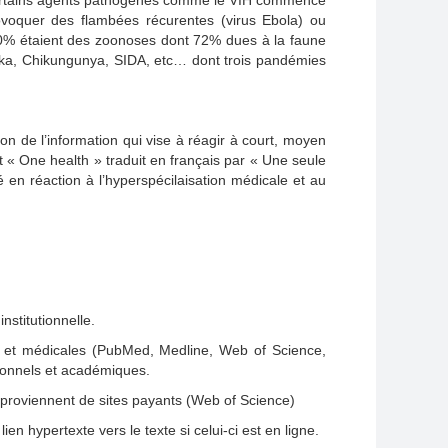
 Certains agents pathogènes comme le VIH commence
oquer des flambées récurentes (virus Ebola) ou
0% étaient des zoonoses dont 72% dues à la faune
ka, Chikungunya, SIDA, etc… dont trois pandémies
tion de l’information qui vise à réagir à court, moyen
 « One health » traduit en français par « Une seule
en réaction à l’hyperspécilaisation médicale et au
nstitutionnelle.
s et médicales (PubMed, Medline, Web of Science,
tionnels et académiques.
u proviennent de sites payants (Web of Science)
n hypertexte vers le texte si celui-ci est en ligne.