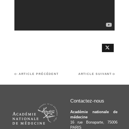
Navigation
Article
ARTICLE PRÉCÉDENT
Article
ARTICLE SUIVANT
de
précédent
suivant
l’article
Contactez-nous
Académie nationale de
médecine
16 rue Bonaparte, 75006
PARIS