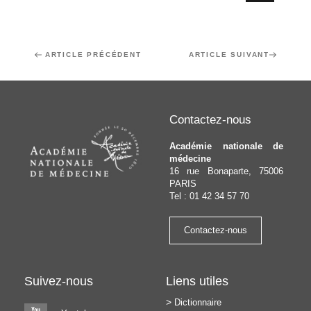
Navigation
Article
ARTICLE PRÉCÉDENT
Article
ARTICLE SUIVANT
de
précédent
suivant
l’article
Contactez-nous
Académie nationale de
médecine
16 rue Bonaparte, 75006
PARIS
Tel : 01 42 34 57 70
Contactez-nous
Suivez-nous
Liens utiles
Dictionnaire