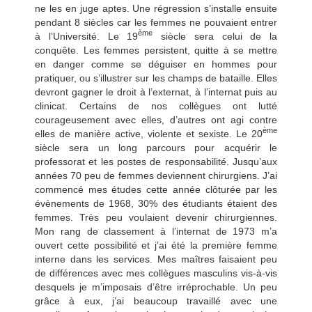
ne les en juge aptes. Une régression s’installe ensuite
pendant 8 siècles car les femmes ne pouvaient entrer
ème
à l’Université. Le 19
siècle sera celui de la
conquête. Les femmes persistent, quitte à se mettre
en danger comme se déguiser en hommes pour
pratiquer, ou s’illustrer sur les champs de bataille. Elles
devront gagner le droit à l’externat, à l’internat puis au
clinicat. Certains de nos collègues ont lutté
courageusement avec elles, d’autres ont agi contre
ème
elles de manière active, violente et sexiste. Le 20
siècle sera un long parcours pour acquérir le
professorat et les postes de responsabilité. Jusqu’aux
années 70 peu de femmes deviennent chirurgiens. J’ai
commencé mes études cette année clôturée par les
évènements de 1968, 30% des étudiants étaient des
femmes. Très peu voulaient devenir chirurgiennes.
Mon rang de classement à l’internat de 1973 m’a
ouvert cette possibilité et j’ai été la première femme
interne dans les services. Mes maîtres faisaient peu
de différences avec mes collègues masculins vis-à-vis
desquels je m’imposais d’être irréprochable. Un peu
grâce à eux, j’ai beaucoup travaillé avec une