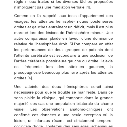
règle mieux traités si les diverses tâches proposées
n’impliquent pas une médiation verbale [4].
Comme on l’a rappelé, aux tests d’appariement des
visages, les atteintes hémisphé- riques postérieures
droites et gauches entraînent un déficit, mais il est plus
marqué lors des lésions de l’hémisphère mineur. Une
autre comparaison plaide en faveur d’une dominance
relative de l’hémisphère droit. Si l’on compare en effet
les performances de deux groupes de patients dont
l’atteinte cérébrale est secondaire à une occlusion de
l’artère cérébrale postérieure gauche ou droite, l’alexie
est fréquente lors des atteintes gauches, la
prosopagnosie beaucoup plus rare après les atteintes
droites [4].
Une atteinte des deux hémisphères serait ainsi
nécessaire pour que le trouble se manifeste. Dans ce
sens plaide la clinique, qui comporte dans la grande
majorité des cas une amputation bilatérale du champ
visuel. Les observations anatomo-cliniques ont
confirmé ces données à une seule exception où la
lésion, un infarctus récent, est strictement temporo-
occipitale droite. Toutefois des séquelles ischémiques