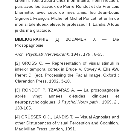
chemin. Tout d’abord chez mon maître, Henri Hécaen,
puis avec les travaux de Pierre Rondot et de François
Lhermitte, avec ceux de mes amis, feu Jean-Louis
Signoret, François Michel et Michel Poncet, et enfin de
mon si talentueux élève, le professeur T. Landis. A tous
je dis ma gratitude.
BIBLIOGRAPHIE
[1] BODAMER J. — Die
Prosopagnosie
Arch. Psychiatr Nervenkrank,
1947,
179
, 6-53.
[2] GROSS C. — Representation of visual stimuli in
inferior temporal cortex in Bruce V, Cowey A, Ellis AW,
Perret DI (ed), Processing the Facial Image. Oxford :
Clarendon Press, 1992, 3-10.
[3] RONDOT P. TZAVARAS A. — La prosopagnosie
après vingt années d’études cliniques et
neuropsychologiques.
J Psychol Norm path
, 1969,
2
,
133-165.
[4] GRÜSSER O.J., LANDIS T. — Visual Agnosias and
other Disturbances of visual Perception and Cognition.
Mac Millan Press London, 1991.