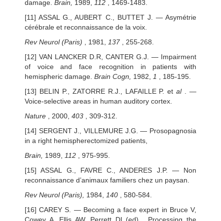
damage.
Brain,
1989,
112
, 1469-1483.
[11] ASSAL G., AUBERT C., BUTTET J. — Asymétrie
cérébrale et reconnaissance de la voix.
Rev Neurol
(Paris)
, 1981,
137
, 255-268.
[12] VAN LANCKER D.R, CANTER G.J. — Impairment
of voice and face recognition in patients with
hemispheric damage.
Brain Cogn,
1982,
1
, 185-195.
[13] BELIN P., ZATORRE R.J., LAFAILLE P. et
al
. —
Voice-selective areas in human auditory cortex.
Nature
, 2000,
403
, 309-312.
[14] SERGENT J., VILLEMURE J.G. — Prosopagnosia
in a right hemispherectomized patients,
Brain,
1989,
112
, 975-995.
[15] ASSAL G., FAVRE C., ANDERES J.P. — Non
reconnaissance d’animaux familiers chez un paysan.
Rev Neurol (Paris),
1984,
140
, 580-584.
[16] CAREY S. — Becoming a face expert in Bruce V,
Cowey A, Ellis AW, Perrett DI (ed) , Processing the