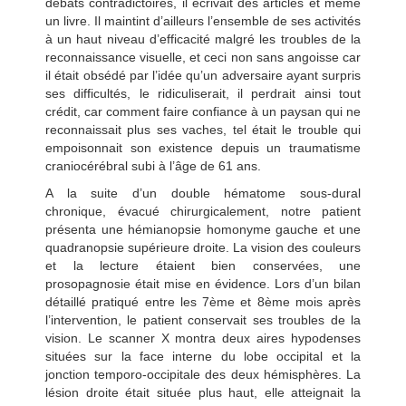
débats contradictoires, il écrivait des articles et même
un livre. Il maintint d’ailleurs l’ensemble de ses activités
à un haut niveau d’efficacité malgré les troubles de la
reconnaissance visuelle, et ceci non sans angoisse car
il était obsédé par l’idée qu’un adversaire ayant surpris
ses difficultés, le ridiculiserait, il perdrait ainsi tout
crédit, car comment faire confiance à un paysan qui ne
reconnaissait plus ses vaches, tel était le trouble qui
empoisonnait son existence depuis un traumatisme
craniocérébral subi à l’âge de 61 ans.
A la suite d’un double hématome sous-dural
chronique, évacué chirurgicalement, notre patient
présenta une hémianopsie homonyme gauche et une
quadranopsie supérieure droite. La vision des couleurs
et la lecture étaient bien conservées, une
prosopagnosie était mise en évidence. Lors d’un bilan
détaillé pratiqué entre les 7ème et 8ème mois après
l’intervention, le patient conservait ses troubles de la
vision. Le scanner X montra deux aires hypodenses
situées sur la face interne du lobe occipital et la
jonction temporo-occipitale des deux hémisphères. La
lésion droite était située plus haut, elle atteignait la