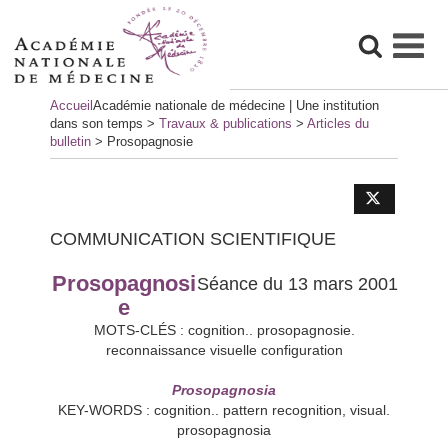
Skip
Accueil
Académie nationale de médecine | Une institution
to
dans son temps
>
Travaux & publications
>
Articles du
content
bulletin
>
Prosopagnosie
COMMUNICATION SCIENTIFIQUE
Prosopagnosi
Séance du 13 mars 2001
e
MOTS-CLÉS : cognition.. prosopagnosie.
reconnaissance visuelle configuration
Prosopagnosia
KEY-WORDS : cognition.. pattern recognition, visual.
prosopagnosia