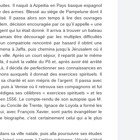
suites. Il naquit à Azpeitia en Pays basque espagnol
ge des armes. Blessé au siège de Pampelune dont il
ilisé. Il passa alors son temps à lire des ouvrages
salem, décision encouragée par ce qu’il appelle « une
ent qui lui était donné. Il arriva à trouver un bateau
mais être découragé par les multiples difficultés
’un compatriote rencontré par hasard il obtint une
amena à Jaffa, puis chemina jusqu’à Jérusalem où il
 ville. Après un court séjour, il repartit par le même
 il suivit la vallée du Pô et, après avoir été arrêté
 Là, il décida de perfectionner ses connaissances en
ns auxquels il donnait des exercices spirituels. Il
sa charité et son mépris de l’argent. Il passa avec
 puis à Venise où il retrouva ses compagnons et fut
édigea ses célèbres « exercices spirituels » et les
ome en 1556. Le compte-rendu de son autopsie que M.
é au Concile de Trente, Ignace de Loyola a formé les
i, avec François Xavier, sont partis évangéliser le
e biographe, c’est certainement celui qui a le plus
ans sa ville natale, puis alla poursuivre ses études
laissé son nom à l’artère sylvienne, Vésale n’était