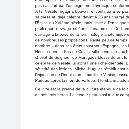
pas satisfait par l’enseignement livresque conforme
Arts, Vésale regagna Louvain et continua à se passi
sa thèse et, déjà célèbre, devint à 23 ans chargé d
l’Église au XVIème siècle, mais limité à l’enseignem
publia son ouvrage célèbre d’anatomie « De human
ouvrage à la base de la terminologie anatomique en
de nombreuses propositions. Resté peu de temps à 
nombreux dans ses états couvrant l’Espagne, les Pa
Hesdin dans le Pas-de-Calais, ville conquise aux 
chevet du Seigneur de Martigues blessé durant le si
célébrité de Vésale lui attirait une riche clientèle.
sévérité des lésions. Michel Huguier rétablit ensui
l’injonction de l’Inquisition. Il partit de Venise, p
Padoue après la mort de Fallope, il tomba malade s
Ce livre est la preuve de la culture étendue de Mi
de ses trois héros. Le lecteur peut ainsi mieux comp