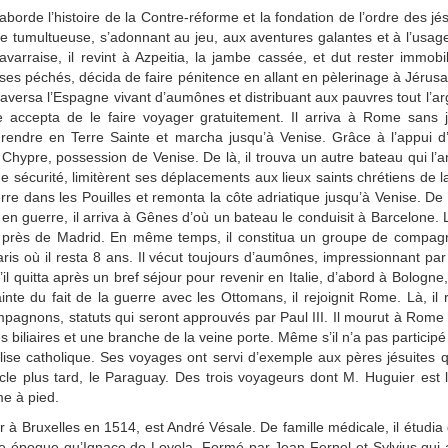
orde l’histoire de la Contre-réforme et la fondation de l’ordre des jé
sse tumultueuse, s’adonnant au jeu, aux aventures galantes et à l’usa
varraise, il revint à Azpeitia, la jambe cassée, et dut rester immob
ier ses péchés, décida de faire pénitence en allant en pèlerinage à Jéru
raversa l’Espagne vivant d’aumônes et distribuant aux pauvres tout l’arg
 accepta de le faire voyager gratuitement. Il arriva à Rome sans ja
e rendre en Terre Sainte et marcha jusqu’à Venise. Grâce à l’appui d
hypre, possession de Venise. De là, il trouva un autre bateau qui l’
e sécurité, limitèrent ses déplacements aux lieux saints chrétiens de la
e dans les Pouilles et remonta la côte adriatique jusqu’à Venise. De là,
t en guerre, il arriva à Gênes d’où un bateau le conduisit à Barcelone.
s, près de Madrid. En même temps, il constitua un groupe de compagno
ris où il resta 8 ans. Il vécut toujours d’aumônes, impressionnant par 
 quitta après un bref séjour pour revenir en Italie, d’abord à Bologne,
te du fait de la guerre avec les Ottomans, il rejoignit Rome. Là, il r
 compagnons, statuts qui seront approuvés par Paul III. Il mourut à R
s biliaires et une branche de la veine porte. Même s’il n’a pas particip
lise catholique. Ses voyages ont servi d’exemple aux pères jésuites qu
le plus tard, le Paraguay. Des trois voyageurs dont M. Huguier est l
me à pied.
 à Bruxelles en 1514, est André Vésale. De famille médicale, il étudia d
ême époque qu’Ignace de Loyola. Formé par Jean Fernel et Sylvius qui a 