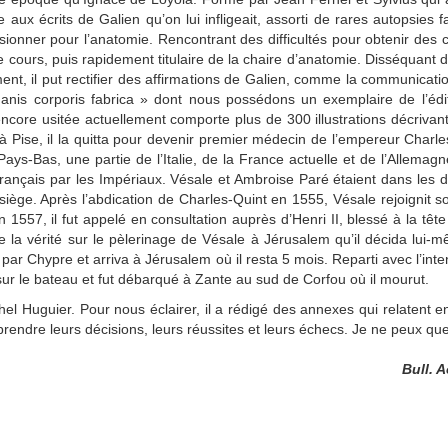
 aux écrits de Galien qu’on lui infligeait, assorti de rares autopsies
onner pour l’anatomie. Rencontrant des difficultés pour obtenir des ca
e cours, puis rapidement titulaire de la chaire d’anatomie. Disséquant d
ent, il put rectifier des affirmations de Galien, comme la communicatio
is corporis fabrica » dont nous possédons un exemplaire de l’éditi
core usitée actuellement comporte plus de 300 illustrations décrivant
Pise, il la quitta pour devenir premier médecin de l’empereur Charles
ys-Bas, une partie de l’Italie, de la France actuelle et de l’Allema
Français par les Impériaux. Vésale et Ambroise Paré étaient dans le
ège. Après l’abdication de Charles-Quint en 1555, Vésale rejoignit son
 En 1557, il fut appelé en consultation auprès d’Henri II, blessé à la t
te la vérité sur le pèlerinage de Vésale à Jérusalem qu’il décida lui-
assa par Chypre et arriva à Jérusalem où il resta 5 mois. Reparti avec l’
ur le bateau et fut débarqué à Zante au sud de Corfou où il mourut.
chel Huguier. Pour nous éclairer, il a rédigé des annexes qui relaten
rendre leurs décisions, leurs réussites et leurs échecs. Je ne peux que
Bull. 