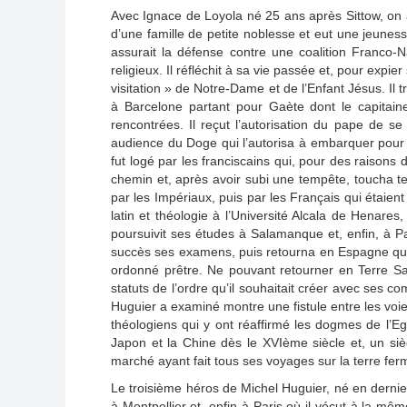
Avec Ignace de Loyola né 25 ans après Sittow, on ab
d’une famille de petite noblesse et eut une jeune
assurait la défense contre une coalition Franco-Na
religieux. Il réfléchit à sa vie passée et, pour exp
visitation » de Notre-Dame et de l’Enfant Jésus. Il t
à Barcelone partant pour Gaète dont le capitaine
rencontrées. Il reçut l’autorisation du pape de s
audience du Doge qui l’autorisa à embarquer pour C
fut logé par les franciscains qui, pour des raisons d
chemin et, après avoir subi une tempête, toucha terr
par les Impériaux, puis par les Français qui étaien
latin et théologie à l’Université Alcala de Henare
poursuivit ses études à Salamanque et, enfin, à Pa
succès ses examens, puis retourna en Espagne qu’il
ordonné prêtre. Ne pouvant retourner en Terre Sain
statuts de l’ordre qu’il souhaitait créer avec ses
Huguier a examiné montre une fistule entre les voie
théologiens qui y ont réaffirmé les dogmes de l’Eg
Japon et la Chine dès le XVIème siècle et, un sièc
marché ayant fait tous ses voyages sur la terre fer
Le troisième héros de Michel Huguier, né en dernier
à Montpellier et, enfin à Paris où il vécut à la m