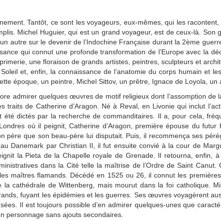
nement. Tantôt, ce sont les voyageurs, eux-mêmes, qui les racontent, 
plis. Michel Huguier, qui est un grand voyageur, est de ceux-là. Son goût
un autre sur le devenir de l’Indochine Française durant la 2ème guerre
ssance qui connut une profonde transformation de l’Europe avec la d
imprimerie, une floraison de grands artistes, peintres, sculpteurs et archi
 Soleil et, enfin, la connaissance de l’anatomie du corps humain et les
te époque, un peintre, Michel Sittov, un prêtre, Ignace de Loyola, un 
ncore admirer quelques œuvres de motif religieux dont l’assomption de l
s traits de Catherine d’Aragon. Né à Reval, en Livonie qui inclut l’act
 été dictés par la recherche de commanditaires. Il a, pour cela, fréq
à Londres où il peignit, Catherine d’Aragon, première épouse du futur H
on père que son beau-père lui disputait. Puis, il recommença ses pér
u Danemark par Christian II, il fut ensuite convié à la cour de Marg
eignit la Pieta de la Chapelle royale de Grenade. Il retourna, enfin, 
nistratives dans la Cité telle la maîtrise de l’Ordre de Saint Canut.
par les maîtres flamands. Décédé en 1525 ou 26, il connut les premiè
e la cathédrale de Wittenberg, mais mourut dans la foi catholique. 
ds, fuyant les épidémies et les guerres. Ses œuvres voyagèrent aussi b
sées. Il est toujours possible d’en admirer quelques-unes que caractér
un personnage sans ajouts secondaires.