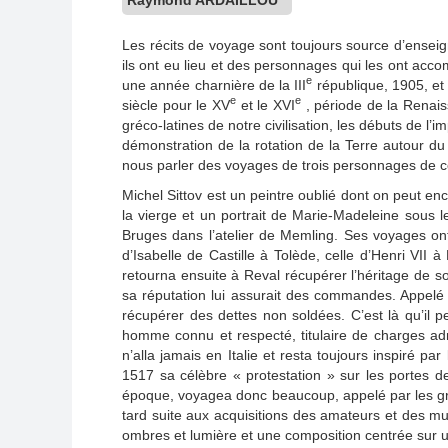
Les récits de voyage sont toujours source d’enseig
ils ont eu lieu et des personnages qui les ont accom
e
une année charnière de la III
république, 1905, et 
e
e
siècle pour le XV
et le XVI
, période de la Renai
gréco-latines de notre civilisation, les débuts de l’
démonstration de la rotation de la Terre autour du
nous parler des voyages de trois personnages de cet
Michel Sittov est un peintre oublié dont on peut e
la vierge et un portrait de Marie-Madeleine sous le
Bruges dans l’atelier de Memling. Ses voyages ont
d’Isabelle de Castille à Tolède, celle d’Henri VII 
retourna ensuite à Reval récupérer l’héritage de s
sa réputation lui assurait des commandes. Appelé a
récupérer des dettes non soldées. C’est là qu’il p
homme connu et respecté, titulaire de charges admi
n’alla jamais en Italie et resta toujours inspiré 
1517 sa célèbre « protestation » sur les portes d
époque, voyagea donc beaucoup, appelé par les gran
tard suite aux acquisitions des amateurs et des mu
ombres et lumière et une composition centrée sur 