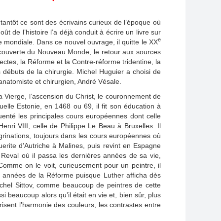
tantôt ce sont des écrivains curieux de l’époque où
 de l’histoire l’a déjà conduit à écrire un livre sur
e
 mondiale. Dans ce nouvel ouvrage, il quitte le XX
écouverte du Nouveau Monde, le retour aux sources
tectes, la Réforme et la Contre-réforme tridentine, la
 débuts de la chirurgie. Michel Huguier a choisi de
anatomiste et chirurgien, André Vésale.
a Vierge, l’ascension du Christ, le couronnement de
uelle Estonie, en 1468 ou 69, il fit son éducation à
uenté les principales cours européennes dont celle
enri VIII, celle de Philippe Le Beau à Bruxelles. Il
égrinations, toujours dans les cours européennes où
uerite d’Autriche à Malines, puis revint en Espagne
à Reval où il passa les dernières années de sa vie,
 Comme on le voit, curieusement pour un peintre, il
res années de la Réforme puisque Luther afficha dès
Michel Sittov, comme beaucoup de peintres de cette
eaucoup alors qu’il était en vie et, bien sûr, plus
isent l’harmonie des couleurs, les contrastes entre