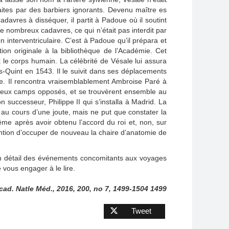
 faites par des barbiers ignorants. Devenu maître es
davres à disséquer, il partit à Padoue où il soutint
e nombreux cadavres, ce qui n’était pas interdit par
n interventriculaire. C’est à Padoue qu’il prépara et
on originale à la bibliothèque de l’Académie. Cet
 le corps humain. La célébrité de Vésale lui assura
-Quint en 1543. Il le suivit dans ses déplacements
gne. Il rencontra vraisemblablement Ambroise Paré à
s deux camps opposés, et se trouvèrent ensemble au
 successeur, Philippe II qui s’installa à Madrid. La
ête au cours d’une joute, mais ne put que constater la
même après avoir obtenu l’accord du roi et, non, sur
intention d’occuper de nouveau la chaire d’anatomie de
t en détail des événements concomitants aux voyages
 vous engager à le lire.
Acad. Natle Méd., 2016, 200, no 7, 1499-1504 1499
Tweet