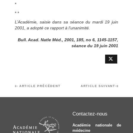
*
* *
L’Académie, saisie dans sa séance du mardi 19 juin
2001, a adopté ce rapport à l’unanimité.
Bull. Acad. Natle Méd., 2001, 185, no 6, 1145-1157,
séance du 19 juin 2001
Navigation
Article
ARTICLE PRÉCÉDENT
Article
ARTICLE SUIVANT
de
précédent
suivant
l’article
Contactez-nous
Académie nationale de
médecine