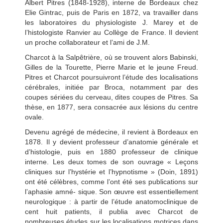
Albert Pitres (1848-1928), interne de Bordeaux chez
Elie Gintrac, puis de Paris en 1872, va travailler dans
les laboratoires du physiologiste J. Marey et de
l’histologiste Ranvier au Collège de France. Il devient
un proche collaborateur et l’ami de J.M.
Charcot à la Salpêtrière, où se trouvent alors Babinski,
Gilles de la Tourette, Pierre Marie et le jeune Freud.
Pitres et Charcot poursuivront l’étude des localisations
cérébrales, initiée par Broca, notamment par des
coupes sériées du cerveau, dites coupes de Pitres. Sa
thèse, en 1877, sera consacrée aux lésions du centre
ovale.
Devenu agrégé de médecine, il revient à Bordeaux en
1878. Il y devient professeur d’anatomie générale et
d’histologie, puis en 1880 professeur de clinique
interne. Les
deux tomes de son ouvrage « Leçons
cliniques sur l’hystérie et l’hypnotisme » (Doin, 1891)
ont été célèbres, comme l’ont été ses publications sur
l’aphasie amné- sique. Son œuvre est essentiellement
neurologique : à partir de l’étude anatomoclinique de
cent huit patients, il publia avec Charcot de
nombreuses études sur les localisations motrices dans