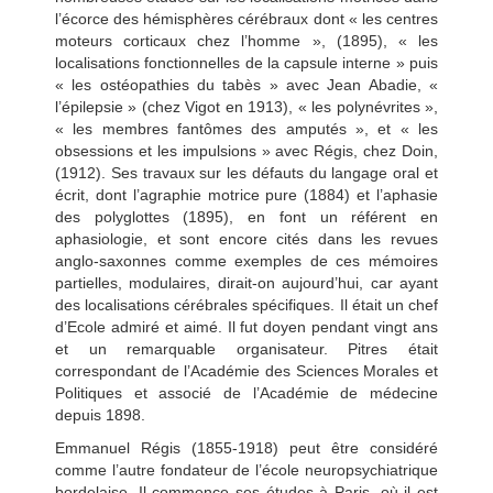
l’écorce des hémisphères cérébraux dont « les centres
moteurs corticaux chez l’homme », (1895), « les
localisations fonctionnelles de la capsule interne » puis
« les ostéopathies du tabès » avec Jean Abadie, «
l’épilepsie » (chez Vigot en 1913), « les polynévrites »,
« les membres fantômes des amputés », et « les
obsessions et les impulsions » avec Régis, chez Doin,
(1912). Ses travaux sur les défauts du langage oral et
écrit, dont l’agraphie motrice pure (1884) et l’aphasie
des polyglottes (1895), en font un référent en
aphasiologie, et sont encore cités dans les revues
anglo-saxonnes comme exemples de ces mémoires
partielles, modulaires, dirait-on aujourd’hui, car ayant
des localisations cérébrales spécifiques. Il était un chef
d’Ecole admiré et aimé. Il fut doyen pendant vingt ans
et un remarquable organisateur. Pitres était
correspondant de l’Académie des Sciences Morales et
Politiques et associé de l’Académie de médecine
depuis 1898.
Emmanuel Régis (1855-1918) peut être considéré
comme l’autre fondateur de l’école neuropsychiatrique
bordelaise. Il commence ses études à Paris, où il est