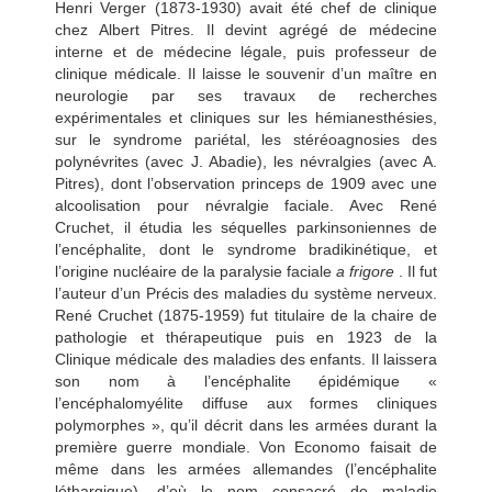
Henri Verger (1873-1930) avait été chef de clinique
chez Albert Pitres. Il devint agrégé de médecine
interne et de médecine légale, puis professeur de
clinique médicale. Il laisse le souvenir d’un maître en
neurologie par ses travaux de recherches
expérimentales et cliniques sur les hémianesthésies,
sur le syndrome pariétal, les stéréoagnosies des
polynévrites (avec J. Abadie), les névralgies (avec A.
Pitres), dont l’observation princeps de 1909 avec une
alcoolisation pour névralgie faciale. Avec René
Cruchet, il étudia les séquelles parkinsoniennes de
l’encéphalite, dont le syndrome bradikinétique, et
l’origine nucléaire de la paralysie faciale
a frigore
. Il fut
l’auteur d’un Précis des maladies du système nerveux.
René Cruchet (1875-1959) fut titulaire de la chaire de
pathologie et thérapeutique puis en 1923 de la
Clinique médicale des maladies des enfants. Il laissera
son nom à l’encéphalite épidémique «
l’encéphalomyélite diffuse aux formes cliniques
polymorphes », qu’il décrit dans
les armées durant la
première guerre mondiale. Von Economo faisait de
même dans les armées allemandes (l’encéphalite
léthargique), d’où le nom consacré de maladie