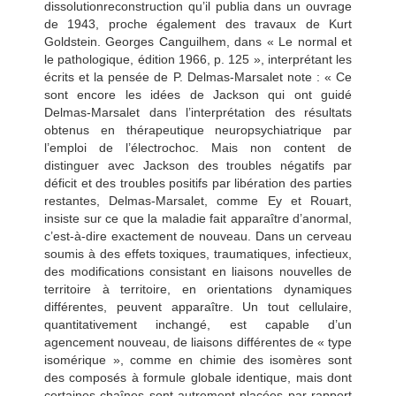
dissolutionreconstruction qu’il publia dans un ouvrage
de 1943, proche également des travaux de Kurt
Goldstein. Georges Canguilhem, dans « Le normal et
le pathologique, édition 1966, p. 125 », interprétant les
écrits et la pensée de P. Delmas-Marsalet note : « Ce
sont encore les idées de Jackson qui ont guidé
Delmas-Marsalet dans l’interprétation des résultats
obtenus en thérapeutique neuropsychiatrique par
l’emploi de l’électrochoc. Mais non content de
distinguer avec Jackson des troubles négatifs par
déficit et des troubles positifs par libération des parties
restantes, Delmas-Marsalet, comme Ey et Rouart,
insiste sur ce que la maladie fait apparaître d’anormal,
c’est-à-dire exactement de nouveau. Dans un cerveau
soumis à des effets toxiques, traumatiques, infectieux,
des modifications consistant en liaisons nouvelles de
territoire à territoire, en orientations dynamiques
différentes, peuvent apparaître. Un tout cellulaire,
quantitativement inchangé, est capable d’un
agencement nouveau, de liaisons différentes de « type
isomérique », comme en chimie des isomères sont
des composés à formule globale identique, mais dont
certaines chaînes sont autrement placées par rapport