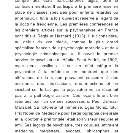
compte des états hallucinatoires aigus, dont la
confusion mentale. Il participa à la première mise en
place de classes spéciales pour enfants retardés ou
anormaux. Il fut à la fois ouvert et réservé à l’égard de
la doctrine freudienne. Les premières conférences et
les premiers articles sur la psychanalyse en France
sont dûs à Régis et Hesnard (1913). Il fut considéré,
au début du xxe siècle, comme le plus grand
spécialiste français de « psychologie morbide » et de «
psychologie criminologique ». Il ouvrit le premier
service de psychiatrie à l’Hôpital Saint-André, en 1902,
avec deux pavillons. Il sut en effet intégrer la
psychiatrie à la médecine en montrant que des
altérations de la raison pouvaient succéder à des
accidents, des intoxications, des infections et en
insistant sur le fait que la psychiatrie ne se résumait
pas à la pathologie asilaire. Ces leçons furent bien
retenues par l’un de ses successeurs, Paul Delmas-
Marsalet. Sa notoriété fut immense. Egas Moniz, futur
Prix Nobel de Médecine pour l’artériographie cérébrale
et la lobotomie préfrontale,
était son visiteur régulier et
ami. Ses leçons de psychiatrie, très courues, attiraient
médecins, magistrats, avocats, philosophes et