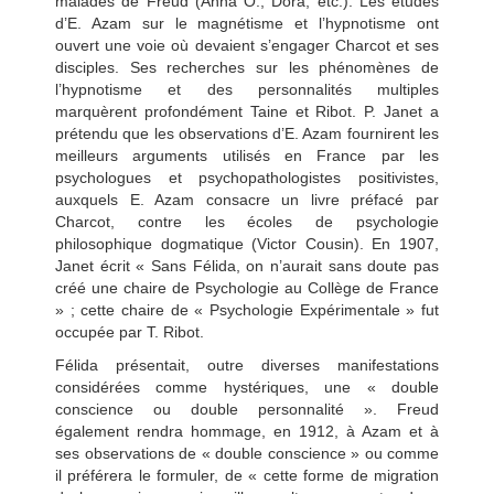
malades de Freud (Anna O., Dora, etc.). Les études
d’E. Azam sur le magnétisme et l’hypnotisme ont
ouvert une voie où devaient s’engager Charcot et ses
disciples. Ses recherches sur les phénomènes de
l’hypnotisme et des personnalités multiples
marquèrent profondément Taine et Ribot. P. Janet a
prétendu que les observations d’E. Azam fournirent les
meilleurs arguments utilisés en France par les
psychologues et psychopathologistes positivistes,
auxquels E. Azam consacre un livre préfacé par
Charcot, contre les écoles de psychologie
philosophique dogmatique (Victor Cousin). En 1907,
Janet écrit « Sans Félida, on n’aurait sans doute pas
créé une chaire de Psychologie au Collège de France
» ; cette chaire de « Psychologie Expérimentale » fut
occupée par T. Ribot.
Félida présentait, outre diverses manifestations
considérées comme hystériques, une « double
conscience ou double personnalité ». Freud
également rendra hommage, en 1912, à Azam et à
ses observations de « double conscience » ou comme
il préférera le formuler, de « cette forme de migration