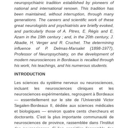
neuropsychiatric tradition established by pioneers of
national and international renown. This tradition has
been maintained, without interruption, through many
generations. The careers and scientific work of these
great neurologists and psychiatrists are briefly evoked,
and particularly those of A. Pitres, E. Régis and E.
Azam in the 19th century ; and, in the 20th century, J.
Abadie, H. Verger and R. Cruchet. The determining
influence of P. Delmas-Marsalet (1898-1977),
Professor of Neuropsychiatry, on the development of
modern neurosciences in Bordeaux is recalled through
his work, his teachings, and his numerous students.
INTRODUCTION
Les sciences du système nerveux ou neurosciences,
incluant les neurosciences cliniques et les
neurosciences expérimentales, regroupent à Bordeaux
— essentiellement sur le site de l’Université Victor
Segalen-Bordeaux II, dédiée aux sciences médicales
et biologiques — environ quatre cents chercheurs et
doctorants. C’est la plus importante communauté de
neurosciences de province, rassemblée dans l’Institut