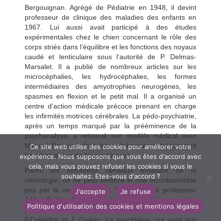
Bergouignan. Agrégé de Pédiatrie en 1948, il devint
professeur de clinique des maladies des enfants en
1967. Lui aussi avait participé à des études
expérimentales chez le chien concernant le rôle des
corps striés dans l’équilibre et les fonctions des noyaux
caudé et lenticulaire sous l’autorité de P. Delmas-
Marsalet. Il a publié de nombreux articles sur les
microcéphalies, les hydrocéphalies, les formes
intermédiaires des amyotrophies neurogènes, les
spasmes en flexion et le petit mal. Il a organisé un
centre d’action médicale précoce prenant en charge
les infirmités motrices cérébrales. La pédo-psychiatrie,
après un temps marqué par la prééminence de la
psychanalyse, a retrouvé son modèle médical avec
Manuel Bouvard dont les collaborateurs fréquentent
Ce site web utilise des cookies pour améliorer votre
les laboratoires de Neurosciences.
expérience. Nous supposons que vous êtes d'accord avec
cela, mais vous pouvez refuser les cookies si vous le
Parmi les nombreux rameaux émanant de la
souhaitez. Etes-vous d'accord ?
neurologie, on ne peut omettre le rôle incontournable
pris par la neuro-imagerie, fondée par le professeur
J'accepte
Je refuse
J.M. Caillé. La neurochirurgie, initiée par les
Politique d'utilisation des cookies et mentions légales
professeurs Louis, puis Henri Pouyanne, P.Leman,
F.Cohadon et J. Guérin. La psychiatrie, qui avait pris