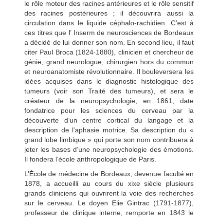
le rôle moteur des racines antérieures et le rôle sensitif
des racines postérieures ; il découvrira aussi la
circulation dans le liquide céphalo-rachidien. C’est à
ces titres que l’ Inserm de neurosciences de Bordeaux
a décidé de lui donner son nom. En second lieu, il faut
citer Paul Broca (1824-1880), clinicien et chercheur de
génie, grand neurologue, chirurgien hors du commun
et neuroanatomiste révolutionnaire. Il bouleversera les
idées acquises dans le diagnostic histologique des
tumeurs (voir son Traité des tumeurs), et sera le
créateur de la neuropsychologie, en 1861, date
fondatrice pour les sciences du cerveau par la
découverte d’un centre cortical du langage et la
description de l’aphasie motrice. Sa description du «
grand lobe limbique » qui porte son nom contribuera à
jeter les bases d’une neuropsychologie des émotions.
Il fondera l’école anthropologique de Paris.
L’École de médecine de Bordeaux, devenue faculté en
1878, a accueilli au cours du xixe siècle plusieurs
grands cliniciens qui ouvrirent la voie des recherches
sur le cerveau. Le doyen Elie Gintrac (1791-1877),
professeur de clinique interne, remporte en 1843 le