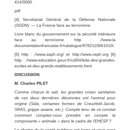
414/0000.
pdf.
[4] Secrétariat Général de la Défense Nationale
(SGDN). — La France face au terrorisme.
Livre blanc du gouvernement sur la sécurité intérieure
face au terrorisme. http : //www.la
documentationfrancaise.fr/catalogue/9782110061010/.
[5] http : //www.asph.org/ et http://www.ceph.org [6]
http : //www.education.gouv.fr/cid54/liste-des-grandes-
ecoles-et-des-grands-etablissements.html
DISCUSSION
M. Charles PILET
Comme chacun le sait, les grandes crises sanitaires
de ces deux dernières décennies ont l’animal pour
origine (Sida, certaines formes de Creuzfeld-Jacob,
SRAS, grippe aviaire, etc.). Compte tenu de ce constat
comment comptez-vous prendre en compte la
composante « animale » dans le cadre de l’EHESP ?
Le champ de la santé publique est large et vous avez