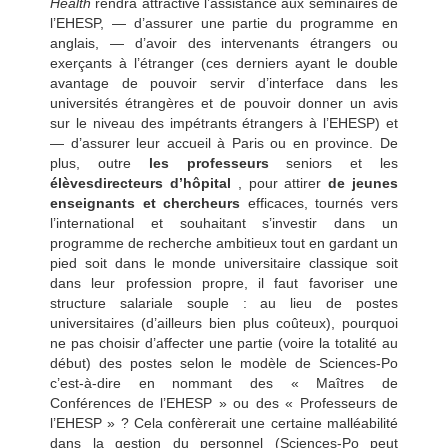
Health
rendra attractive l’assistance aux séminaires de
l’EHESP, — d’assurer une partie du programme en
anglais, — d’avoir des intervenants étrangers ou
exerçants à l’étranger (ces derniers ayant le double
avantage de pouvoir servir d’interface dans les
universités étrangères et de pouvoir donner un avis
sur le niveau des impétrants étrangers à l’EHESP) et
— d’assurer leur accueil à Paris ou en province. De
plus, outre
les professeurs
seniors et les
élèvesdirecteurs d’hôpital
, pour attirer
de jeunes
enseignants et chercheurs
efficaces, tournés vers
l’international et souhaitant s’investir dans un
programme de recherche ambitieux tout en gardant un
pied soit dans le monde universitaire classique soit
dans leur profession propre, il faut favoriser une
structure salariale souple : au lieu de postes
universitaires (d’ailleurs bien plus coûteux), pourquoi
ne pas choisir d’affecter une partie (voire la totalité au
début) des postes selon le modèle de Sciences-Po
c’est-à-dire en nommant des « Maîtres de
Conférences de l’EHESP » ou des « Professeurs de
l’EHESP » ? Cela confèrerait une certaine malléabilité
dans la gestion du personnel (Sciences-Po peut