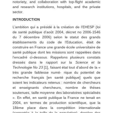
notoriety, and collaboration with top-flight academic
and research institutions, hospitals, and the private
sector.
INTRODUCTION
L’ambition qui a présidé à la création de l’EHESP (loi
de santé publique d’août 2004, décret no 2006-1546
du 7 décembre 2006) selon le statut des grands
établissements du code de l’Education, était de
construire en France une grande école universitaire de
santé publique dont les missions sont rappelées dans
l’encadré ci-dessous. Rappelons plusieurs constats
dressés dans le rapport sur la
Science et la
Technologie No 23
[1], faisant état tout d’abord de la «
très grande faiblesse numé- rique du potentiel de
recherche français [en santé publique] quels que
soient les indicateurs retenus : nombre de chercheurs
et enseignants chercheurs, nombre de thèses
soutenues, taille moyenne des laboratoires spécialisés
». En effet, en santé publique la France ne tenait en
2004, en termes de production scientifique, que la
18ème place dans la compétition internationale
(rapportée à la taille de la population), derrière des