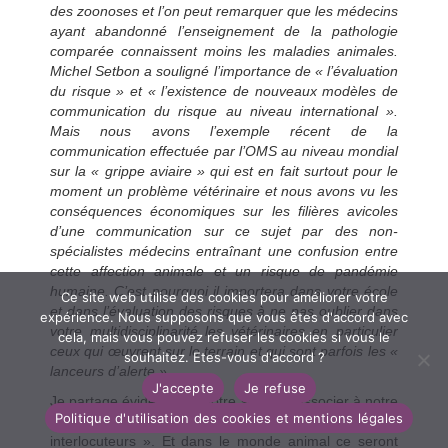
des zoonoses et l’on peut remarquer que les médecins
ayant abandonné l’enseignement de la pathologie
comparée connaissent moins les maladies animales.
Michel Setbon a souligné l’importance de « l’évaluation
du risque » et « l’existence de nouveaux modèles de
communication du risque au niveau international ».
Mais nous avons l’exemple récent de la
communication effectuée par l’OMS au niveau mondial
sur la « grippe aviaire » qui est en fait surtout pour le
moment un problème vétérinaire et nous avons vu les
conséquences économiques sur les filières avicoles
d’une communication sur ce sujet par des non-
spécialistes médecins entraînant une confusion entre
cette affection animale et un risque de pandémie
humaine. C’est pourquoi il importera dans votre école
Ce site web utilise des cookies pour améliorer votre
et dans l’évaluation des risques à ne pas oublier dans
expérience. Nous supposons que vous êtes d'accord avec
votre multidisciplinarité les vétérinaires en particulier
cela, mais vous pouvez refuser les cookies si vous le
ceux qui œuvrent sur le terrain et qui sont parfois les «
souhaitez. Etes-vous d'accord ?
lanceurs d’alerte ».
J'accepte
Je refuse
Je partage évidemment votre soucis d’associer à notre
Politique d'utilisation des cookies et mentions légales
projet ceux que vous désignez comme les « bons
interlocuteurs ». Et dans le monde animal ce seront