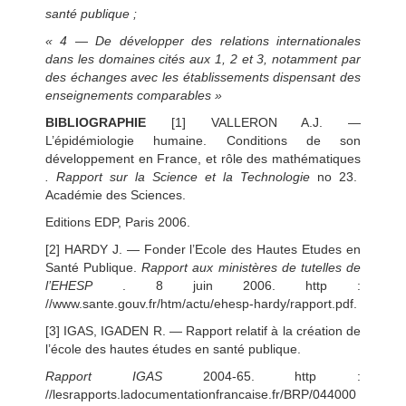
santé publique ;
« 4
—
De développer des relations internationales
dans les domaines cités aux 1, 2 et 3, notamment par
des échanges avec les établissements dispensant des
enseignements comparables »
BIBLIOGRAPHIE
[1] VALLERON A.J. —
L’épidémiologie humaine. Conditions de son
développement en France, et rôle des mathématiques
. Rapport sur la Science et la Technologie
no 23.
Académie des Sciences.
Editions EDP, Paris 2006.
[2] HARDY J. — Fonder l’Ecole des Hautes Etudes en
Santé Publique.
Rapport aux ministères de
tutelles de
l’EHESP
. 8 juin 2006. http :
//www.sante.gouv.fr/htm/actu/ehesp-hardy/rapport.pdf.
[3] IGAS, IGADEN R. — Rapport relatif à la création de
l’école des hautes études en santé publique.
Rapport IGAS
2004-65. http :
//lesrapports.ladocumentationfrancaise.fr/BRP/044000