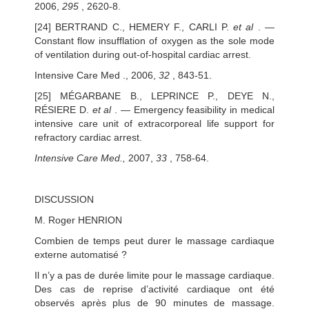
2006,
295
, 2620-8.
[24] BERTRAND C., HEMERY F., CARLI P.
et al
. —
Constant flow insufflation of oxygen as the sole mode
of ventilation during out-of-hospital cardiac arrest.
Intensive Care Med ., 2006,
32
, 843-51.
[25] MÉGARBANE B., LEPRINCE P., DEYE N.,
RÉSIERE D.
et al
. — Emergency feasibility in medical
intensive care unit of extracorporeal life support for
refractory cardiac arrest.
Intensive Care Med.,
2007,
33
, 758-64.
DISCUSSION
M. Roger HENRION
Combien de temps peut durer le massage cardiaque
externe automatisé ?
Il n’y a pas de durée limite pour le massage cardiaque.
Des cas de reprise d’activité cardiaque ont été
observés après plus de 90 minutes de massage.