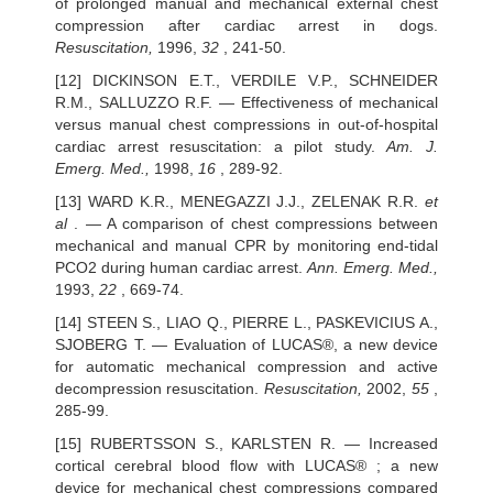
of prolonged manual and mechanical external chest
compression after cardiac arrest in dogs.
Resuscitation,
1996,
32
, 241-50.
[12] DICKINSON E.T., VERDILE V.P., SCHNEIDER
R.M., SALLUZZO R.F. — Effectiveness of mechanical
versus manual chest compressions in out-of-hospital
cardiac arrest resuscitation: a pilot study.
Am. J.
Emerg. Med.,
1998,
16
, 289-92.
[13] WARD K.R., MENEGAZZI J.J., ZELENAK R.R.
et
al
. — A comparison of chest compressions between
mechanical and manual CPR by monitoring end-tidal
PCO2 during human cardiac arrest.
Ann. Emerg. Med.,
1993,
22
, 669-74.
[14] STEEN S., LIAO Q., PIERRE L., PASKEVICIUS A.,
SJOBERG T. — Evaluation of LUCAS®, a new device
for automatic mechanical compression and active
decompression resuscitation.
Resuscitation,
2002,
55
,
285-99.
[15] RUBERTSSON S., KARLSTEN R. — Increased
cortical cerebral blood flow with LUCAS® ; a new
device for mechanical chest compressions compared