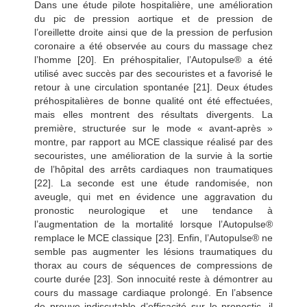
Dans une étude pilote hospitalière, une amélioration
du pic de pression aortique et de pression de
l’oreillette droite ainsi que de la pression de perfusion
coronaire a été observée au cours du massage chez
l’homme [20]. En préhospitalier, l’Autopulse® a été
utilisé avec succès par des secouristes et a favorisé le
retour à une circulation spontanée [21]. Deux études
préhospitalières de bonne qualité ont été effectuées,
mais elles montrent des résultats divergents. La
première, structurée sur le mode « avant-après »
montre, par rapport au MCE classique réalisé par des
secouristes, une amélioration de la survie à la sortie
de l’hôpital des arrêts cardiaques non traumatiques
[22]. La seconde est une étude randomisée, non
aveugle, qui met en évidence une aggravation du
pronostic neurologique et une tendance à
l’augmentation de la mortalité lorsque l’Autopulse®
remplace le MCE classique [23]. Enfin, l’Autopulse® ne
semble pas augmenter les lésions traumatiques du
thorax au cours de séquences de compressions de
courte durée [23]. Son innocuité reste à démontrer au
cours du massage cardiaque prolongé. En l’absence
de preuve indiscutable d’efficacité sur le pronostic, il