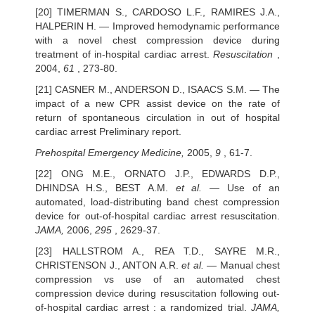
[20] TIMERMAN S., CARDOSO L.F., RAMIRES J.A.,
HALPERIN H. — Improved hemodynamic performance
with a novel chest compression device during
treatment of in-hospital cardiac arrest.
Resuscitation
,
2004,
61
, 273-80.
[21] CASNER M., ANDERSON D., ISAACS S.M. — The
impact of a new CPR assist device on the rate of
return of spontaneous circulation in out of hospital
cardiac arrest Preliminary report.
Prehospital Emergency Medicine,
2005,
9
, 61-7.
[22] ONG M.E., ORNATO J.P., EDWARDS D.P.,
DHINDSA H.S., BEST A.M.
et al.
— Use of an
automated, load-distributing band chest compression
device for out-of-hospital cardiac arrest resuscitation.
JAMA,
2006,
295
, 2629-37.
[23] HALLSTROM A., REA T.D., SAYRE M.R.,
CHRISTENSON J., ANTON A.R.
et al.
— Manual chest
compression vs use of an automated chest
compression device during resuscitation following out-
of-hospital cardiac arrest : a randomized trial.
JAMA,