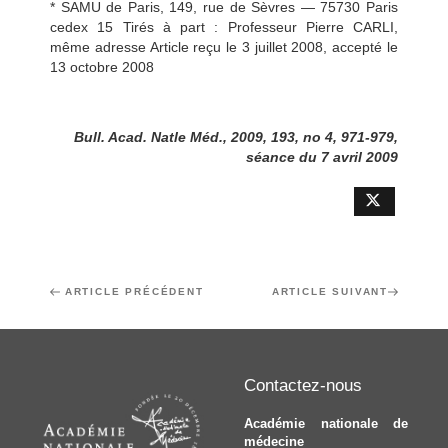
* SAMU de Paris, 149, rue de Sèvres — 75730 Paris
cedex 15 Tirés à part : Professeur Pierre CARLI,
même adresse Article reçu le 3 juillet 2008, accepté le
13 octobre 2008
Bull. Acad. Natle Méd., 2009, 193, no 4, 971-979,
séance du 7 avril 2009
Navigation
Article
ARTICLE PRÉCÉDENT
Article
ARTICLE SUIVANT
de
précédent
suivant
l’article
Contactez-nous
Académie nationale de
médecine