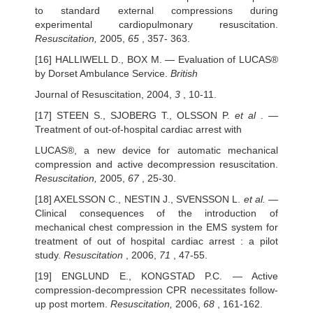
to standard external compressions during
experimental cardiopulmonary resuscitation.
Resuscitation,
2005,
65
, 357- 363.
[16] HALLIWELL D., BOX M. — Evaluation of LUCAS®
by Dorset Ambulance Service.
British
Journal of Resuscitation, 2004,
3
, 10-11.
[17] STEEN S., SJOBERG T., OLSSON P.
et al
. —
Treatment of out-of-hospital cardiac arrest with
LUCAS®, a new device for automatic mechanical
compression and active decompression resuscitation.
Resuscitation,
2005,
67
, 25-30.
[18] AXELSSON C., NESTIN J., SVENSSON L.
et al.
—
Clinical consequences of the introduction of
mechanical chest compression in the EMS system for
treatment of out of hospital cardiac arrest : a pilot
study.
Resuscitation
, 2006,
71
, 47-55.
[19] ENGLUND E., KONGSTAD P.C. — Active
compression-decompression CPR necessitates follow-
up post mortem.
Resuscitation,
2006,
68
, 161-162.