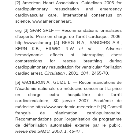
[2] American Heart Association. Guidelines 2005 for
cardiopulmonary resuscitation and emergency
cardiovascular care. International consensus on
science. www.americanheart.
org [3] SFAR SRLF — Recommandations formalisées
d’experts. Prise en charge de l’arrêt cardiaque. 2006.
http://www.sfar.org [4] BERG R.A., SANDERS A.B.,
KERN K.B., HILWIG R.W.
et al.
— Adverse
hemodynamic effects of interrupting chest
compressions for rescue breathing during
cardiopulmonary resuscitation for ventricular fibrillation
cardiac arrest.
Circulation
, 2001,
104
, 2465-70.
[5] VACHERON A., GUIZE L. — Recommandations de
l’Académie nationale de médecine concernant la prise
en charge extra hospitalière de l’arrêt
cardiocirculatoire, 30 janvier 2007. Académie de
médecine http://www.academie-medecine.fr [6] Conseil
français de réanimation cardiopulmonaire.
Recommandations pour l’organisation de programme
de défibrillation automatisé externe par le public.
Revue des SAMU. 2008, 1, 45-47
.