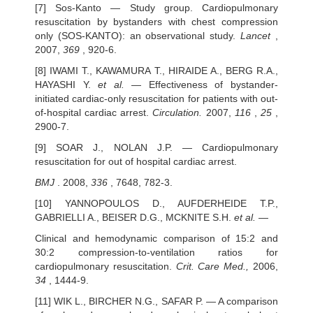
[7] Sos-Kanto — Study group. Cardiopulmonary
resuscitation by bystanders with chest compression
only (SOS-KANTO): an observational study.
Lancet
,
2007,
369
, 920-6.
[8] IWAMI T., KAWAMURA T., HIRAIDE A., BERG R.A.,
HAYASHI Y.
et al.
— Effectiveness of bystander-
initiated cardiac-only resuscitation for patients with out-
of-hospital cardiac arrest.
Circulation.
2007,
116
,
25
,
2900-7.
[9] SOAR J., NOLAN J.P. — Cardiopulmonary
resuscitation for out of hospital cardiac arrest.
BMJ
. 2008,
336
, 7648, 782-3.
[10] YANNOPOULOS D., AUFDERHEIDE T.P.,
GABRIELLI A., BEISER D.G., MCKNITE S.H.
et al.
—
Clinical and hemodynamic comparison of 15:2 and
30:2 compression-to-ventilation ratios for
cardiopulmonary resuscitation.
Crit. Care Med.,
2006,
34
, 1444-9.
[11] WIK L., BIRCHER N.G., SAFAR P. — A comparison