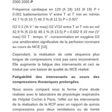
2000 2005
P
Fréquence cardiaque en 129 (fi 18) 143 (fi 19)
P <
0.001
battements/min V’ entre T et T min en ml/min
42.7 % (fi 10.7) 46.3 % (fi 11.5)
P = 0.007
O2 0 2 (% V
’
de max) O2 V’O2 entre T et T min en ml/
42.9 % (fi 10.6) 48.1 % (fi 13.5)
P = 0.002
8 10 min (V’
max) O2 T : temps, V’ : consommation en oxygène O2
une amélioration significative de la perfusion coronaire
au cours du MCE [10].
Cependant, la réalisation de cette séquence plus
longue de compressions n’est pas sans inconvénient.
Elle augmente la fatigue des intervenants et ceci se
traduit par une baisse de qualité du MCE réalisé.
Fatigabilité des intervenants au cours des
compressions thoraciques prolongées
Nous avons comparé sous la forme d’une étude
réalisée avec le laboratoire de physiologie respiratoire
de l’hôpital Cochin à Paris, l’effet sur les intervenants
de la réalisation de la RCP avec un rapport de quinze
compressions pour deux ventilations ou de trente