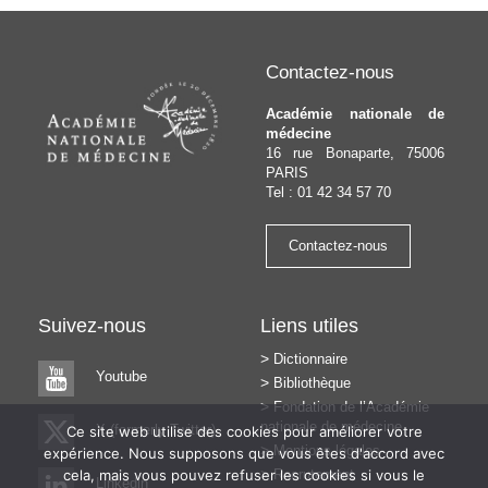
l’article
Contactez-nous
Académie nationale de
médecine
16 rue Bonaparte, 75006
PARIS
Tel : 01 42 34 57 70
Contactez-nous
Suivez-nous
Liens utiles
Dictionnaire
Youtube
Bibliothèque
Fondation de l’Académie
nationale de médecine
X (formerly Twitter)
Ce site web utilise des cookies pour améliorer votre
Mentions légales
expérience. Nous supposons que vous êtes d'accord avec
cela, mais vous pouvez refuser les cookies si vous le
Recrutement
Linkedin