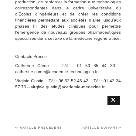
production, de renforcer la formation aux technologies
correspondantes dans le cadre universitaire ou
d’Écoles d’ingénieurs et de créer les conditions
financières permettant aux sociétés d’aller jusqu’aux
phases III des études cliniques pour permettre
l’émergence de nouveaux groupes pharmaceutiques
spécialisés dans cet axe de la médecine régénératrice.
Contacts Presse
Catherine Côme – Tél. : 01 53 85 44 30 –
catherine.come@academie-technologies.fr
Virginie Gustin – Tél : 06 62 52 43 42 – Tél : 01 42 34
57 70 – virginie.gustin@academie-medecine.fr
Navigation
Article
ARTICLE PRÉCÉDENT
Article
ARTICLE SUIVANT
de
précédent
suivant