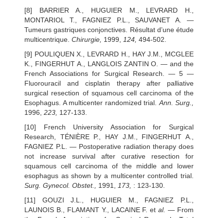
[8] BARRIER A., HUGUIER M., LEVRARD H.,
MONTARIOL T., FAGNIEZ P.L., SAUVANET A. —
Tumeurs gastriques conjonctives. Résultat d’une étude
multicentrique.
Chirurgie,
1999,
124,
494-502.
[9] POULIQUEN X., LEVRARD H., HAY J.M., MCGLEE
K., FINGERHUT A., LANGLOIS ZANTIN O. — and the
French Associations for Surgical Research. — 5 —
Fluorouracil and cisplatin therapy after palliative
surgical resection of squamous cell carcinoma of the
Esophagus. A multicenter randomized trial.
Ann. Surg.,
1996,
223,
127-133.
[10] French University Association for Surgical
Research, TÉNIÈRE P., HAY J.M., FINGERHUT A.,
FAGNIEZ P.L. — Postoperative radiation therapy does
not increase survival after curative resection for
squamous cell carcinoma of the middle and lower
esophagus as shown by a multicenter controlled trial.
Surg. Gynecol. Obstet.,
1991,
173,
: 123-130.
[11] GOUZI J.L., HUGUIER M., FAGNIEZ P.L.,
LAUNOIS B., FLAMANT Y., LACAINE F. et
al.
— From