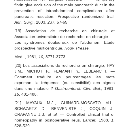
fibrin glue occlusion of the main pancreatic duct in the
prevention of intraabdominal complications after
pancreatic resection. Prospective randomized trial.
Ann. Surg.,
2003,
237,
57-65.
[19] Association de recherche en chirurgie et
Association universitaire de recherche en chirurgie. —
Les syndromes douloureux de l’abdomen. Etude
prospective multicentrique.
Nouv. Presse.
Med. , 1981,
10,
3771-3773.
[20] Les associations de recherche en chirurgie, HAY
J.M., MICHOT F., FLAMANT Y., LEBLANC I. —
Comment traduire en pourcentages les mots
exprimant la fréquence (ou sensibilité) des signes
dans une maladie ?
Gastroenterol. Clin. Biol.,
1991,
15,
481-488.
[21] MAYAUX M.J., GUINARD-MOSCATO M.L.,
SCHWARTZ D., BENVENISTE J., COQUIN J.,
CRAPANNE J.B. et
al.
— Controlled clinical trial of
homeopathy in postoperative ileus.
Lancet,
1988,
1,
528-529.