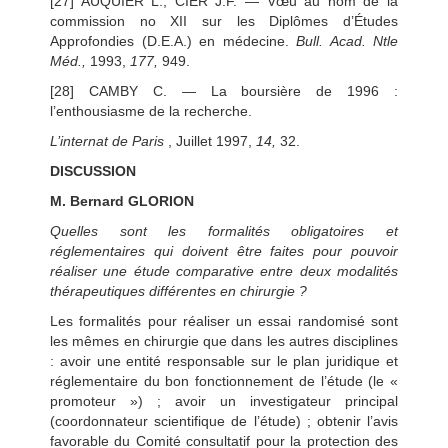
[27] AUQUIER L., CIER J.F. — Vœu au nom de la
commission no XII sur les Diplômes d’Études
Approfondies (D.E.A.) en médecine.
Bull. Acad. Ntle
Méd.,
1993,
177,
949.
[28] CAMBY C. — La boursière de 1996 :
l’enthousiasme de la recherche.
L’internat de Paris
, Juillet 1997,
14,
32.
DISCUSSION
M. Bernard GLORION
Quelles sont les formalités obligatoires et
réglementaires qui doivent être faites pour pouvoir
réaliser une étude comparative entre deux modalités
thérapeutiques différentes en chirurgie ?
Les formalités pour réaliser un essai randomisé sont
les mêmes en chirurgie que dans les autres disciplines
: avoir une entité responsable sur le plan juridique et
réglementaire du bon fonctionnement de l’étude (le «
promoteur ») ; avoir un investigateur principal
(coordonnateur scientifique de l’étude) ; obtenir l’avis
favorable du Comité consultatif pour la protection des