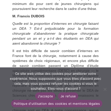
minimum dix pour cent de jeunes chirurgiens qui
poursuivent leur recherche dans le cadre d’une thèse.
M. Francis DUBOIS
Quelle est la proportion d’internes en chirurgie faisant
un DEA ? Est-il préjudiciable pour la formation
chirurgicale d’abandonner la pratique chirurgicale
pendant un an et y a-t-il des étudiants en DEA qui
aient abandonné la chirurgie ?
Il est très difficile de savoir combien d’internes en
France font de la chirurgie, notamment à cause des
systèmes de choix régionaux, et encore plus difficile
de savoir combien passent un Diplôme d’étude
spécialisée complémentaire (DESC) en chirurgie — le
Ce site web utilise des cookies pour améliorer votre
Ministère des Universités semblant à ce jour incapable
expérience. Nous supposons que vous êtes d'accord avec
de fournir cette information —, il n’est pas possible de
cela, mais vous pouvez refuser les cookies si vous le
répondre à cette question. De plus, les internes en
souhaitez. Etes-vous d'accord ?
chirurgie ne sont pas les seuls à présenter le DEA de
Sciences chirurgicales ; là nous en connaissons le
J'accepte
Je refuse
nombre. En tenant compte de ces deux remarques, on
Politique d'utilisation des cookies et mentions légales
peut estimer que seul un petit tiers des internes en
chirurgie sont en DEA. A notre connaissance, aucun