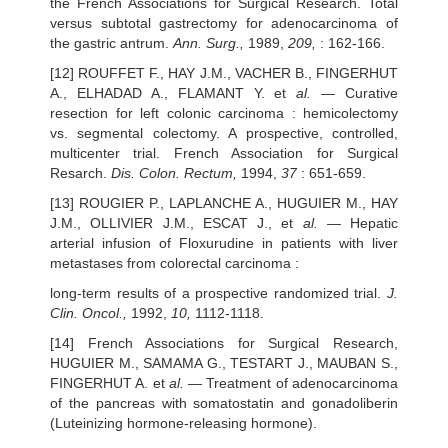
the French Associations for Surgical Research. Total
versus subtotal gastrectomy for adenocarcinoma of
the gastric antrum.
Ann. Surg.,
1989,
209,
: 162-166.
[12] ROUFFET F., HAY J.M., VACHER B., FINGERHUT
A., ELHADAD A., FLAMANT Y. et
al.
— Curative
resection for left colonic carcinoma : hemicolectomy
vs. segmental colectomy. A prospective, controlled,
multicenter trial. French Association for Surgical
Resarch.
Dis. Colon. Rectum,
1994,
37
: 651-659.
[13] ROUGIER P., LAPLANCHE A., HUGUIER M., HAY
J.M., OLLIVIER J.M., ESCAT J., et
al.
— Hepatic
arterial infusion of Floxurudine in patients with liver
metastases from colorectal carcinoma :
long-term results of a prospective randomized trial.
J.
Clin. Oncol.,
1992,
10,
1112-1118.
[14] French Associations for Surgical Research,
HUGUIER M., SAMAMA G., TESTART J., MAUBAN S.,
FINGERHUT A. et
al.
— Treatment of adenocarcinoma
of the pancreas with somatostatin and gonadoliberin
(Luteinizing hormone-releasing hormone).