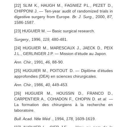
[22] SLIM K., HAUGH M., FAGNIEZ P.L., PEZET D.,
CHIPPONI J. — Ten-year audit of randomized trials in
digestive surgery from Europe.
Br. J. Surg.,
2000,
87,
1586-1587.
[23] HUGUIER M. — Basic surgical research.
Surgery.,
1996,
119,
480-481.
[24] HUGUIER M., MARESCAUX J., JAECK D., PEIX
J.L., GERLINGER J.P. — Mission d’étude au Japon.
Ann. Chir.,
1991,
46,
88-90.
[25] HUGUIER M., POITOUT D. — Diplôme d’études
approfondies (DEA) en sciences chirurgicales.
Ann. Chir.,
1986,
40,
449-453.
[26] HUGUIER M., HOUSSIN D., FRANCO D.,
CARPENTIER A., COHADON F., CHOPIN D. et
al.
—
La formation des chirurgiens à la recherche en
laboratoire.
Bull. Acad. Ntle Méd
., 1994,
178,
1609-1619.