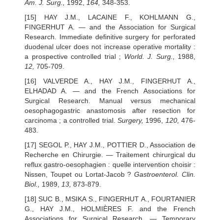
Am. J. Surg.,
1992,
164,
348-353.
[15] HAY J.M., LACAINE F., KOHLMANN G.,
FINGERHUT A. — and the Association for Surgical
Research. Immediate definitive surgery for perforated
duodenal ulcer does not increase operative mortality :
a prospective controlled trial ;
World. J. Surg.,
1988,
12,
705-709.
[16] VALVERDE A., HAY J.M., FINGERHUT A.,
ELHADAD A. — and the French Associations for
Surgical Research. Manual versus mechanical
oesophagogastric anastomosis after resection for
carcinoma ; a controlled trial.
Surgery,
1996,
120,
476-
483.
[17] SEGOL P., HAY J.M., POTTIER D., Association de
Recherche en Chirurgie. — Traitement chirurgical du
reflux gastro-oesophagien : quelle intervention choisir :
Nissen, Toupet ou Lortat-Jacob ?
Gastroenterol. Clin.
Biol.,
1989,
13,
873-879.
[18] SUC B., MSIKA S., FINGERHUT A., FOURTANIER
G., HAY J.M., HOLMIÈRES F. and the French
Associations for Surgical Research. — Temporary