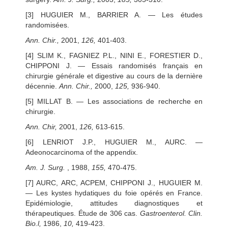
[3] HUGUIER M., BARRIER A. — Les études
randomisées.
Ann. Chir.,
2001,
126,
401-403.
[4] SLIM K., FAGNIEZ P.L., NINI E., FORESTIER D.,
CHIPPONI J. — Essais randomisés français en
chirurgie générale et digestive au cours de la dernière
décennie.
Ann. Chir.,
2000,
125,
936-940.
[5] MILLAT B. — Les associations de recherche en
chirurgie.
Ann. Chir,
2001,
126,
613-615.
[6] LENRIOT J.P., HUGUIER M., AURC. —
Adeonocarcinoma of the appendix.
Am. J. Surg.
, 1988,
155,
470-475.
[7] AURC, ARC, ACPEM, CHIPPONI J., HUGUIER M.
— Les kystes hydatiques du foie opérés en France.
Epidémiologie, attitudes diagnostiques et
thérapeutiques. Étude de 306 cas.
Gastroenterol. Clin.
Bio.l,
1986,
10,
419-423.