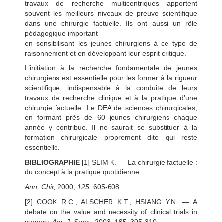
travaux de recherche multicentriques apportent
souvent les meilleurs niveaux de preuve scientifique
dans une chirurgie factuelle. Ils ont aussi un rôle
pédagogique important
en sensibilisant les jeunes chirurgiens à ce type de
raisonnement et en développant leur esprit critique.
L’initiation à la recherche fondamentale de jeunes
chirurgiens est essentielle pour les former à la rigueur
scientifique, indispensable à la conduite de leurs
travaux de recherche clinique et à la pratique d’une
chirurgie factuelle. Le DEA de sciences chirurgicales,
en formant près de 60 jeunes chirurgiens chaque
année y contribue. Il ne saurait se substituer à la
formation chirurgicale proprement dite qui reste
essentielle.
BIBLIOGRAPHIE
[1] SLIM K. — La chirurgie factuelle :
du concept à la pratique quotidienne.
Ann. Chir,
2000,
125,
605-608.
[2] COOK R.C., ALSCHER K.T., HSIANG Y.N. — A
debate on the value and necessity of clinical trials in
surgery.
Am. J. Surg.,
2003,
185,
305-310.