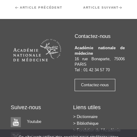
Navigation
Article
ARTICLE PRÉCÉDENT
Article
ARTICLE SUIVANT
de
précédent
suivant
l’article
Contactez-nous
Académie nationale de
médecine
16 rue Bonaparte, 75006
PARIS
Tel : 01 42 34 57 70
Contactez-nous
Suivez-nous
Liens utiles
Dictionnaire
Youtube
Bibliothèque
Fondation de l’Académie
nationale de médecine
X (formerly Twitter)