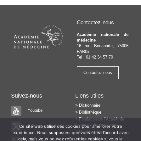
précédent
suivant
l’article
Contactez-nous
Académie nationale de
médecine
16 rue Bonaparte, 75006
PARIS
Tel : 01 42 34 57 70
Contactez-nous
Suivez-nous
Liens utiles
Dictionnaire
Youtube
Bibliothèque
Fondation de l’Académie
nationale de médecine
X (formerly Twitter)
Ce site web utilise des cookies pour améliorer votre
Mentions légales
expérience. Nous supposons que vous êtes d'accord avec
cela, mais vous pouvez refuser les cookies si vous le
Recrutement