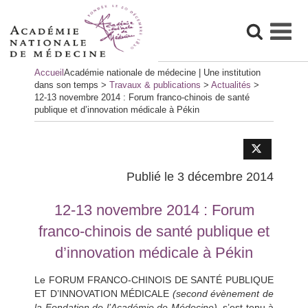
Skip
Accueil
Académie nationale de médecine | Une institution
to
dans son temps
>
Travaux & publications
>
Actualités
>
content
12-13 novembre 2014 : Forum franco-chinois de santé
publique et d’innovation médicale à Pékin
Publié le 3 décembre 2014
12-13 novembre 2014 : Forum
franco-chinois de santé publique et
d’innovation médicale à Pékin
Le FORUM FRANCO-CHINOIS DE SANTÉ PUBLIQUE
ET D’INNOVATION MÉDICALE
(second évènement de
la Fondation de l’Académie de Médecine)
, s’est tenu à