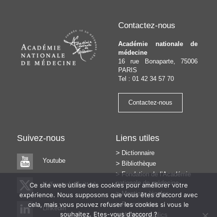
l’article
Contactez-nous
Académie nationale de
médecine
16 rue Bonaparte, 75006
PARIS
Tel : 01 42 34 57 70
Contactez-nous
Suivez-nous
Liens utiles
Dictionnaire
Youtube
Bibliothèque
Fondation de l’Académie
nationale de médecine
X (formerly Twitter)
Ce site web utilise des cookies pour améliorer votre
Mentions légales
expérience. Nous supposons que vous êtes d'accord avec
cela, mais vous pouvez refuser les cookies si vous le
Recrutement
Linkedin
souhaitez. Etes-vous d'accord ?
Marchés publics