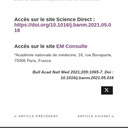
Accès sur le site Science Direct :
https://doi.org/10.1016/j.banm.2021.05.0
16
Accès sur le site
EM Consulte
*Académie nationale de médecine, 16, rue Bonaparte,
75006 Paris, France
Bull Acad Natl Med 2021;205:1065-7. Doi :
10.1016/j.banm.2021.05.016
Navigation
Article
ARTICLE PRÉCÉDENT
Article
ARTICLE SUIVANT
de
précédent
suivant