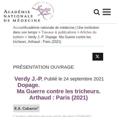
Skip
Accueil
Académie nationale de médecine | Une institution
to
dans son temps
>
Travaux & publications
>
Articles du
content
bulletin
>
Verdy J.-P. Dopage. Ma Guerre contre les
tricheurs. Arthaud : Paris (2021)
PRÉSENTATION OUVRAGE
Verdy J.-P.
Publié le 24 septembre 2021
Dopage.
Ma Guerre contre les tricheurs.
Arthaud : Paris (2021)
E.A. Cabanis*
L’auteur déclare ne pas avoir de liens d’intérêts.