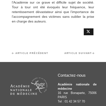
l’Académie sur ce grave et difficile sujet de société.
Tour à tour ont été évoqués leur fréquence, leur
retentissement dévastateur ainsi que l’importance de
l’accompagnement des victimes sans oublier la prise
en charge des auteurs.
Navigation
Article
ARTICLE PRÉCÉDENT
Article
ARTICLE SUIVANT
de
précédent
suivant
l’article
Contactez-nous
Académie nationale de
médecine
16 rue Bonaparte, 75006
PARIS
Tel : 01 42 34 57 70