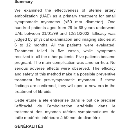
Summary
We examined the effectiveness of uterine artery
embolization (UAE) as a primary treatment for small
symptomatic myomatas (<50 mm diameter). One
hundred patients aged from 29 to 68 years underwent
UAE between 01/01/99 and 12/31/2002. Efficacy was
judged by physical examination and imaging studies at
6 to 12 months. All the patients were evaluated.
Treatment failed in five cases, while symptoms
resolved in all the other patients. Five patients became
pregnant. The main complication was amenorrhea. No
serious adverse effects were observed. The efficacy
and safety of this method make it a possible preventive
treatment for pre-symptomatic myomata. If these
findings are confirmed, they will open a new era in the
treatment of fibroids.
Cette étude a été entreprise dans le but de préciser
l’efficacité de l’embolisation artérielle dans le
traitement des myomes utérins symptomatiques de
taille modérée inférieure à 50 mm de diamètre.
GÉNÉRALITÉS