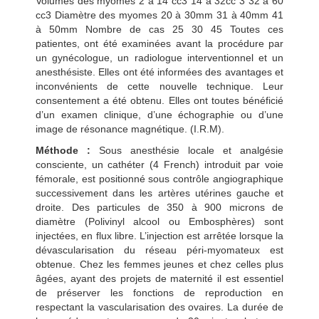
Volumes des myomes 2 à 14 cc3 14 à 32cc 3 32 à 60
cc3 Diamètre des myomes 20 à 30mm 31 à 40mm 41
à 50mm Nombre de cas 25 30 45 Toutes ces
patientes, ont été examinées avant la procédure par
un gynécologue, un radiologue interventionnel et un
anesthésiste. Elles ont été informées des avantages et
inconvénients de cette nouvelle technique. Leur
consentement a été obtenu. Elles ont toutes bénéficié
d’un examen clinique, d’une échographie ou d’une
image de résonance magnétique. (I.R.M).
Méthode :
Sous anesthésie locale et analgésie
consciente, un cathéter (4 French) introduit par voie
fémorale, est positionné sous contrôle angiographique
successivement dans les artères utérines gauche et
droite. Des particules de 350 à 900 microns de
diamètre (Polivinyl alcool ou Embosphères) sont
injectées, en flux libre. L’injection est arrêtée lorsque la
dévascularisation du réseau péri-myomateux est
obtenue. Chez les femmes jeunes et chez celles plus
âgées, ayant des projets de maternité il est essentiel
de préserver les fonctions de reproduction en
respectant la vascularisation des ovaires. La durée de