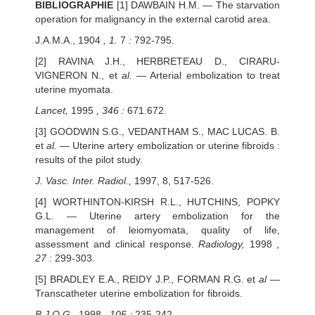
BIBLIOGRAPHIE
[1] DAWBAIN H.M. — The starvation
operation for malignancy in the external carotid area.
J.A.M.A., 1904
, 1.
7
:
792-795.
[2] RAVINA J.H., HERBRETEAU D., CIRARU-
VIGNERON N., et
al.
— Arterial embolization to treat
uterine myomata.
Lancet,
1995
, 346 :
671.672.
[3] GOODWIN S.G., VEDANTHAM S., MAC LUCAS. B.
et
al.
— Uterine artery embolization or uterine fibroids :
results of the pilot study.
J. Vasc. Inter. Radiol.,
1997, 8, 517-526.
[4] WORTHINTON-KIRSH R.L., HUTCHINS, POPKY
G.L. — Uterine artery embolization for the
management of leiomyomata, quality of life,
assessment and clinical response.
Radiology,
1998
,
27 :
299-303.
[5] BRADLEY E.A., REIDY J.P., FORMAN R.G. et
al
—
Transcatheter uterine embolization for fibroids.
B.J.O.G.,
1998
, 105 :
235-242.