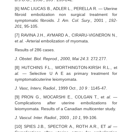
[6] MAC LIUCAS B., ADLER L., PERELLA R. — Uterine
fibroid embolization non surgical treatment for
symptomatic fibroids.
J. Am. Col. Sury.,
2001
, 192-
201,
95-105.
[7] RAVINA J.H., AYMARD A., CIRARU-VIGNERON N.,
et
al.
-Arterial embolization of myomata.
Results of 286 cases.
J. Obstet. Biol. Reprod., 2000, Mai 24.3.
272.277.
[8] HUTCHINS F.L., WORTHINGTON-KIRSH R.L., et
al.
— Selective U A E as primary treatment for
symptomaticuterine leiomyomata.
J. Vasc, Interv, Radiol.,
1999 Oct
, 10 9 :
1145-47.
[9] PRON G., MOCARSHI E., COLGAN T., et
al.
—
Complications after uterine embolizations for
leiomyomata. Results of a Canadian multicenter study.
J. Vascul. Inter. Radiol.,
2003
, 10 1,
99-106.
[10] SPIES J.B., SPECTOR A., ROTH A.R., ET
al
—