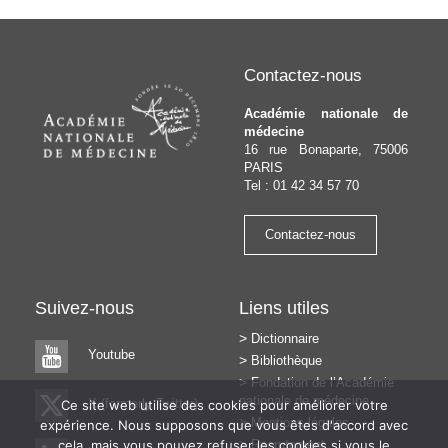
de
précédent
suivant
l’article
Contactez-nous
Académie nationale de
médecine
16 rue Bonaparte, 75006
PARIS
Tel : 01 42 34 57 70
Contactez-nous
Suivez-nous
Liens utiles
Dictionnaire
Youtube
Bibliothèque
Fondation de l’Académie
nationale de médecine
X (formerly Twitter)
Ce site web utilise des cookies pour améliorer votre
Mentions légales
expérience. Nous supposons que vous êtes d'accord avec
cela, mais vous pouvez refuser les cookies si vous le
Recrutement