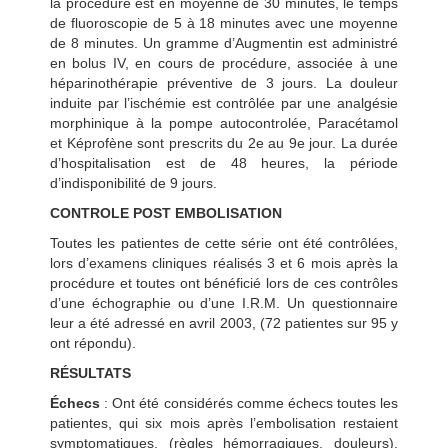
la procédure est en moyenne de 30 minutes, le temps
de fluoroscopie de 5 à 18 minutes avec une moyenne
de 8 minutes. Un gramme d’Augmentin est administré
en bolus IV, en cours de procédure, associée à une
héparinothérapie préventive de 3 jours. La douleur
induite par l’ischémie est contrôlée par une analgésie
morphinique à la pompe autocontrolée, Paracétamol
et Képrofène sont prescrits du 2e au 9e jour. La durée
d’hospitalisation est de 48 heures, la période
d’indisponibilité de 9 jours.
CONTROLE POST EMBOLISATION
Toutes les patientes de cette série ont été contrôlées,
lors d’examens cliniques réalisés 3 et 6 mois après la
procédure et toutes ont bénéficié lors de ces contrôles
d’une échographie ou d’une I.R.M. Un questionnaire
leur a été adressé en avril 2003, (72 patientes sur 95 y
ont répondu).
RÉSULTATS
Échecs
: Ont été considérés comme échecs toutes les
patientes, qui six mois après l’embolisation restaient
symptomatiques, (règles hémorragiques, douleurs).