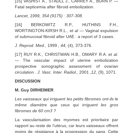
[15] VASHIST A., STADLL J., CARREY A., BURN P. —
Fatal septicemia after fibroid embolization.
Lancet, 1999, 354 (9175) : 307-308.
[16] BERKOWITZ R.P., HUTHINS F.H.,
WORTINGTON-KIRSH R.L., et
al
— Vaginal expulsion
of submucosal fibroid after UAE : a report of 3 cases.
J. Reprod. Med.,
1999
, 44,
(4), 373-376.
[17] RUY R.K., CHRISTMAN H.B., OMARY R.A. et
al.
— The vascular impact of uterine embolization
prospective sonographic assessment of ovarian
circulation
. J. Vasc. Inter. Radiol.,
2001
,12,
(9), 1071.
DISCUSSION
M. Guy DIRHEIMER
Les vaisseaux qui irriguent les petits fibromes ont-ils le
même diamètre que ceux qui irriguent les gros
fibromes de 60 cm3 ?
La vascularisation des myomes est prioritaire par
rapport au reste de l’utérus, car leurs vaisseaux offrent
moins de résistance à la progression du sang. Cette