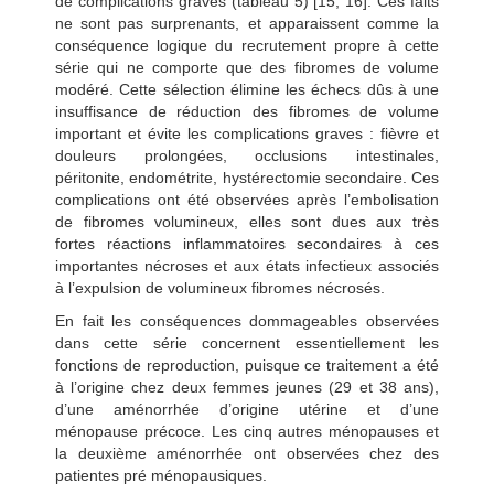
de complications graves (tableau 5) [15, 16]. Ces faits
ne sont pas surprenants, et apparaissent comme la
conséquence logique du recrutement propre à cette
série qui ne comporte que des fibromes de volume
modéré. Cette sélection élimine les échecs dûs à une
insuffisance de réduction des fibromes de volume
important et évite les complications graves : fièvre et
douleurs prolongées, occlusions intestinales,
péritonite, endométrite, hystérectomie secondaire. Ces
complications ont été observées après l’embolisation
de fibromes volumineux, elles sont dues aux très
fortes réactions inflammatoires secondaires à ces
importantes nécroses et aux états infectieux associés
à l’expulsion de volumineux fibromes nécrosés.
En fait les conséquences dommageables observées
dans cette série concernent essentiellement les
fonctions de reproduction, puisque ce traitement a été
à l’origine chez deux femmes jeunes (29 et 38 ans),
d’une aménorrhée d’origine utérine et d’une
ménopause précoce. Les cinq autres ménopauses et
la deuxième aménorrhée ont observées chez des
patientes pré ménopausiques.