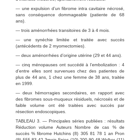
— une expulsion d’un fibrome intra cavitaire nécrosé,
sans conséquence dommageable (patiente de 68
ans).
— trois aménorrhées transitoires de 3 à 4 mois.
— une synéchie limitée et traitée avec succès
(antécédents de 2 myomectomies).
— deux aménorrhées d’origine utérine (29 et 44 ans).
— cinq ménopauses ont succédé à l’embolization : 4
d’entre elles sont survenues chez des patientes de
plus de 44 ans, 1 chez une femme de 38 ans, traitée
en 1999.
— deux hémorragies secondaires, en rapport avec
des fibromes sous-muqueux résiduels, nécrosés et de
faible volume ont été traitées avec succès par
résection endoscopiques.
TABLEAU 3. — Principales séries publiées : résultats
Réduction volume Auteurs Nombre de cas % de
succès % fibrome Hutchins (8) 305 81 78 1 an Pron
(9) 555 83 42 3mois Spies (10) 200 90 48 Walker (11)