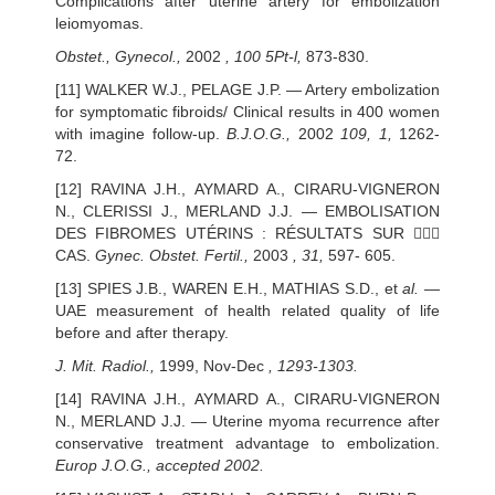
Complications after uterine artery for embolization
leiomyomas.
Obstet., Gynecol.,
2002
, 100 5Pt-l,
873-830.
[11] WALKER W.J., PELAGE J.P. — Artery embolization
for symptomatic fibroids/ Clinical results in 400 women
with imagine follow-up.
B.J.O.G.,
2002
109, 1,
1262-
72.
[12] RAVINA J.H., AYMARD A., CIRARU-VIGNERON
N., CLERISSI J., MERLAND J.J. — EMBOLISATION
DES FIBROMES UTÉRINS : RÉSULTATS SUR 
CAS.
Gynec. Obstet. Fertil.,
2003
, 31,
597- 605.
[13] SPIES J.B., WAREN E.H., MATHIAS S.D., et
al.
—
UAE measurement of health related quality of life
before and after therapy.
J. Mit. Radiol.,
1999, Nov-Dec
, 1293-1303.
[14] RAVINA J.H., AYMARD A., CIRARU-VIGNERON
N., MERLAND J.J. — Uterine myoma recurrence after
conservative treatment advantage to embolization.
Europ J.O.G., accepted 2002.