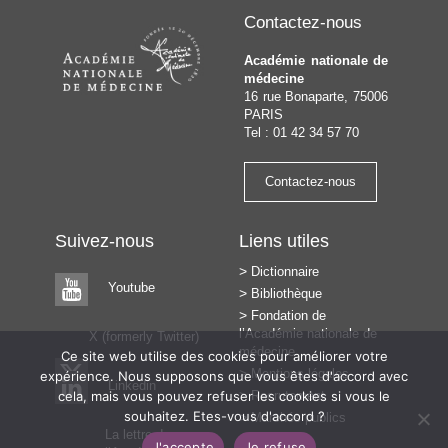
Contactez-nous
Académie nationale de
médecine
16 rue Bonaparte, 75006
PARIS
Tel : 01 42 34 57 70
Contactez-nous
Suivez-nous
Liens utiles
Dictionnaire
Youtube
Bibliothèque
Fondation de
l’Académie nationale de
X (formerly Twitter)
médecine
Ce site web utilise des cookies pour améliorer votre
Mentions légales
expérience. Nous supposons que vous êtes d'accord avec
Linkedin
cela, mais vous pouvez refuser les cookies si vous le
Recrutement
souhaitez. Etes-vous d'accord ?
Marchés publics
La lettre de
J'accepte
Je refuse