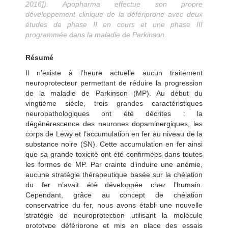
2016]). Apopharma effectue son propre
développement clinique de la défériprone avec deux
études de phase II en cours et une phase III
programmée dans la maladie de Parkinson.
Résumé
Il n’existe à l’heure actuelle aucun traitement
neuroprotecteur permettant de réduire la progression
de la maladie de Parkinson (MP). Au début du
vingtième siècle, trois grandes caractéristiques
neuropathologiques ont été décrites : la
dégénérescence des neurones dopaminergiques, les
corps de Lewy et l’accumulation en fer au niveau de la
substance noire (SN). Cette accumulation en fer ainsi
que sa grande toxicité ont été confirmées dans toutes
les formes de MP. Par crainte d’induire une anémie,
aucune stratégie thérapeutique basée sur la chélation
du fer n’avait été développée chez l’humain.
Cependant, grâce au concept de chélation
conservatrice du fer, nous avons établi une nouvelle
stratégie de neuroprotection utilisant la molécule
prototype défériprone et mis en place des essais