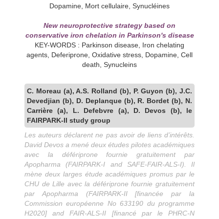
Dopamine, Mort cellulaire, Synucléines
New neuroprotective strategy based on
conservative iron chelation in Parkinson's disease
KEY-WORDS : Parkinson disease, Iron chelating
agents, Deferiprone, Oxidative stress, Dopamine, Cell
death, Synucleins
C. Moreau (a), A.S. Rolland (b), P. Guyon (b), J.C.
Devedjian (b), D. Deplanque (b), R. Bordet (b), N.
Carrière (a), L. Defebvre (a), D. Devos (b), le
FAIRPARK-II study group
Les auteurs déclarent ne pas avoir de liens d’intérêts.
David Devos a mené deux études pilotes académiques
avec la défériprone fournie gratuitement par
Apopharma (FAIRPARK-I and SAFE-FAIR-ALS-I). Il
mène deux larges étude académiques promus par le
CHU de Lille avec la défériprone fournie gratuitement
par Apopharma (FAIRPARK-II [financée par la
Commission européenne No 633190 du programme
H2020] and FAIR-ALS-II [financé par le PHRC-N