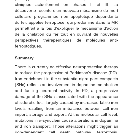
cliniques actuellement en phases II et III. La
découverte récente d’un nouveau mécanisme de mort
cellulaire programmée non apoptotique dépendante
du fer, appelée ferroptose, qui prédomine dans la MP,
permettrait à la fois d’expliquer le mécanisme d’action
de la chélation du fer tout en ouvrant de nouvelles
perspectives thérapeutiques de molécules anti-
ferroptotiques.
Summary
There is currently no effective neuroprotective therapy
to reduce the progression of Parkinson’s disease (PD).
Iron enrichment in the substantia nigra pars compacta
(SNc) reflects an involvement in dopamine metabolism
and fuelling neuronal activity. In PD, a progressive
damage of the SNc is associated with the appearance
of siderotic foci, largely caused by increased labile iron
levels resulting from an imbalance between cell iron
import, storage and export. At the molecular cell level,
mutations in α-synuclein cause alterations in dopamine
and iron transport. Those alterations might trigger an
iron-dependent cell death pathway, ferroptosis,