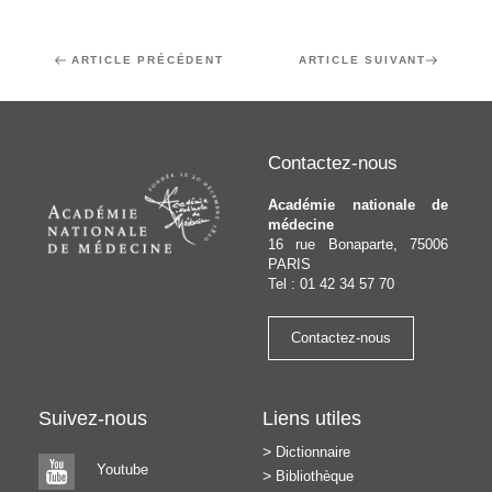
Navigation
Article
ARTICLE PRÉCÉDENT
Article
ARTICLE SUIVANT
de
précédent
suivant
l’article
Contactez-nous
Académie nationale de
médecine
16 rue Bonaparte, 75006
PARIS
Tel : 01 42 34 57 70
Contactez-nous
Suivez-nous
Liens utiles
Dictionnaire
Youtube
Bibliothèque