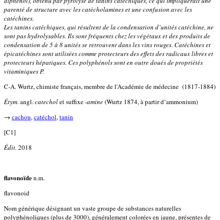
diphénol), obtenu par pyrolyse de tanins catéchiques, ce qui impliquerait une
parenté de structure avec les catécholamines et une confusion avec les
catéchines.
Les tanins catéchiques, qui résultent de la condensation d’unités catéchine, ne
sont pas hydrolysables. Ils sont fréquents chez les végétaux et des produits de
condensation de 5 à 8 unités se retrouvent dans les vins rouges. Catéchines et
épicatéchines sont utilisées comme protecteurs des effets des radicaux libres et
protecteurs hépatiques. Ces polyphénols sont en outre doués de propriétés
vitaminiques P.
C-A. Wurtz, chimiste français, membre de l'Académie de médecine (1817-1884)
Étym.
angl.
catechol
et suffixe -
amine
(Wurtz 1874, à partir d’ammonium)
→
cachou
,
catéchol
,
tanin
[C1]
Édit.
2018
flavonoïde
n.m.
flavonoid
Nom générique désignant un vaste groupe de substances naturelles
polyphénoliques (plus de 3000), généralement colorées en jaune, présentes de