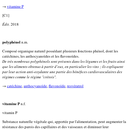
→
vitamine P
[C1]
Édit.
2018
polyphénol
n.m.
Composé organique naturel possédant plusieurs fonctions phénol, dont les
catéchines, les anthocyanoïdes et les flavonoïdes.
De très nombreux polyphénols sont présents dans les légumes et les fruits ainsi
que les aliments obtenus à partir d’eux, en particulier les vins ; ils expliquent
par leur action anti-oxydante une partie des bénéfices cardiovasculaires des
régimes comme le régime "crétois".
→
catéchine
,
anthocyanoïde
,
flavonoïde
,
resvératrol
vitamine P
n.f.
vitamin P
Substance naturelle végétale qui, apportée par l'alimentation, peut augmenter la
résistance des parois des capillaires et des vaisseaux et diminuer leur