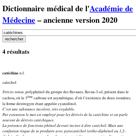
Dictionnaire médical de l'
Académie de
Médecine
– ancienne version 2020
4 résultats
catéchine
n.f.
catechol
Stricto sensu
, polyphénol du groupe des flavanes, flavan-3-ol, présent dans le
ème
,
cachou
où le 3
carbone est asymétrique, d’où l’existence de deux isomères,
la forme dextrogyre étant appelée cyanidinol.
C’est une substance incolore, très oxydable.
Par extension le mot est employé pour les dérivés de la catéchine et on parle
souvent de dérivés catéchiques.
La présence de fonctions phénol devrait inciter à dire catéchol. Mais une
confusion risque de se produire avec pyrocatéchol (ortho-diphénol ou 1,2-