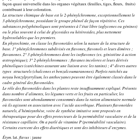
façon quasi universelle dans les organes végétaux (feuilles, tiges, fleurs, fruits)
contribuant à leur coloration.
La structure chimique de base est le 2-phénylchromone, exceptionnellement le
3-phénylchromone, possédant le groupe phénol de façon répétitive. Ces
substances polyphénoliques sont présentes à l’état libre (aglycones ou génines)
ou le plus souvent à celui de glycosides ou hétérosides, plus nettement
hydrosolubles que les premiers.
En phytochimie, on classe les flavonoïdes selon la nature de la structure de
base. 1° phénylchromones subdivisés en flavones, flavonols et leurs dimères ;
flavanones. 2° 3-phénylchromones dont les isoflavones (ex. génistéine à action
œstrogénique); 3° 2-phénylchromanes : flavanes incolores et leurs dérivés
phénoliques (catéchines assurant une liaison avec les tanins) ; 4° divers autres
types structurels (chalcones et benzalcoumaranones). Parfois rattchés au
noyau benzylpyrrylium, les anthocyanes peuvent être également classés dans le
cadre général des flavonoïdes.
Le rôle des flavonoïdes dans les plantes reste insuffisamment expliqué. Présents
dans nombre d’aliments, les légumes verts et les fruits en particulier, les
flavonoïdes sont abondamment consommés dans la ration alimentaire normale
où ils agissent en association avec l’acide ascorbique. Plusieurs flavonoïdes
naturels, d’hémisynthèse, voire de synthèse imitative sont proposés en
thérapeutique pour des effets protecteurs de la perméabilité vasculaire et de la
résistance capillaire. On a parlé de vitamine P (perméabilité vasculaire).
Certains exercent des effets diurétiques et sont des inhibiteurs d’enzymes.
Étym.
lat.
flavus
: jaune