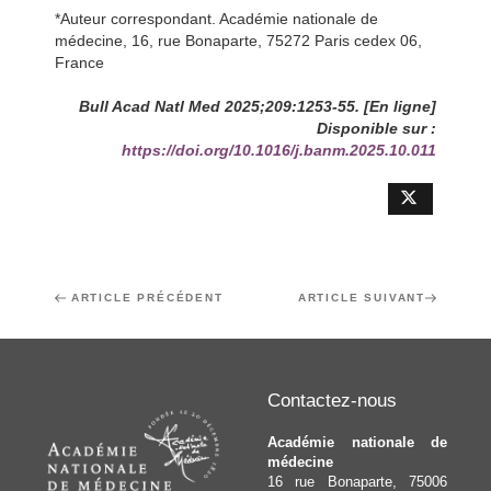
*Auteur correspondant. Académie nationale de
médecine, 16, rue Bonaparte, 75272 Paris cedex 06,
France
Bull Acad Natl Med 2025;209:1253-55. [En ligne]
Disponible sur :
https://doi.org/10.1016/j.banm.2025.10.011
Navigation
Article
ARTICLE PRÉCÉDENT
Article
ARTICLE SUIVANT
de
précédent
suivant
l’article
Contactez-nous
Académie nationale de
médecine
16 rue Bonaparte, 75006