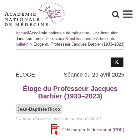
Skip
Accueil
Académie nationale de médecine | Une institution
to
dans son temps
>
Travaux & publications
>
Articles du
content
bulletin
>
Éloge du Professeur Jacques Barbier (1933–2023)
ÉLOGE
Séance du 29 avril 2025
Éloge du Professeur Jacques
Barbier (1933–2023)
Jean-Baptiste Ricco
L'auteur déclare n'avoir aucun lien d'intérêt.
Télécharger le document (PDF)