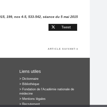
015, 199, nos 4-5, 533-542, séance du 5 mai 2015
Tweet
Article
ARTICLE SUIVANT
suivant
Liens utiles
Dictionnaire
Bibliothèque
Fondation de l’Académie nationale de
médecine
Mentions légales
Recrutement