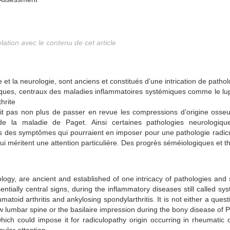
elation avec le contenu de cet article
 et la neurologie, sont anciens et constitués d’une intrication de patho
ogiques, centraux des maladies inflammatoires systémiques comme le 
hrite
git pas non plus de passer en revue les compressions d’origine osseu
re de la maladie de Paget. Ainsi certaines pathologies neurolog
vers des symptômes qui pourraient en imposer pour une pathologie radicu
i méritent une attention particulière. Des progrès séméiologiques et 
ogy, are ancient and established of one intricacy of pathologies and 
entially central signs, during the inflammatory diseases still called 
atoid arthritis and ankylosing spondylarthritis. It is not either a ques
w lumbar spine or the basilaire impression during the bony disease of 
ich could impose it for radiculopathy origin occurring in rheumatic 
ular attention.