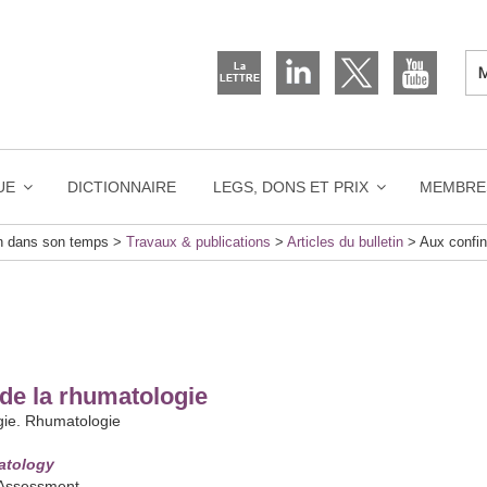
UE
DICTIONNAIRE
LEGS, DONS ET PRIX
MEMBRE
on dans son temps
>
Travaux & publications
>
Articles du bulletin
>
Aux confin
 de la rhumatologie
gie. Rhumatologie
atology
 Assessment