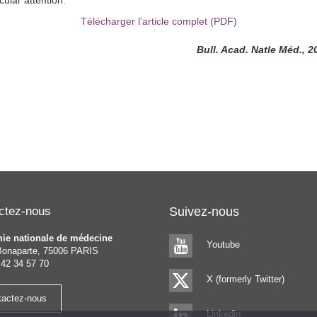
Télécharger l’article complet (PDF)
Bull. Acad. Natle Méd., 2
ctez-nous
Suivez-nous
ie nationale de médecine
Youtube
Bonaparte, 75006 PARIS
 42 34 57 70
X (formerly Twitter)
tactez-nous
Linkedin