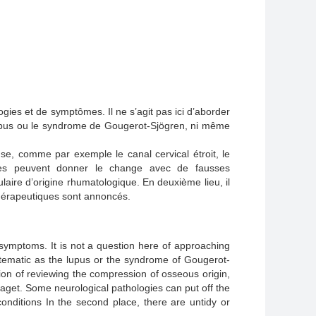
logies et de symptômes. Il ne s’agit pas ici d’aborder
lupus ou le syndrome de Gougerot-Sjögren, ni même
se, comme par exemple le canal cervical étroit, le
iques peuvent donner le change avec de fausses
laire d’origine rhumatologique. En deuxième lieu, il
thérapeutiques sont annoncés.
symptoms. It is not a question here of approaching
systematic as the lupus or the syndrome of Gougerot-
tion of reviewing the compression of osseous origin,
Paget. Some neurological pathologies can put off the
conditions In the second place, there are untidy or