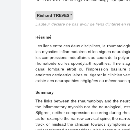
Richard TREVES *
L’auteur déclare ne pas avoir de liens d’intérêt en r
Résumé
Les liens entre ces deux disciplines, la rhumatologie
les myosites inflammatoires ni les signes neurol
les compressions médullaires au cours de la polyart
rhumatoïde ou les spondylarthropathies. Il ne s’a
canal lombaire étroit ou l’impression basilai
atteintes ostéoarticulaires ou égarer le clinicien 
existe des neuropathies négligées ou méconnues qu
Summary
The links between the rheumatology and the neurol
the inflammatory myositis nor the neurological, ess
Sjögren, neither compression occurring during rheum
as for example the narrow cervical spine, the narro
track or mislead the clinician towards symptoms wh
underestimated neuropathies which deserve a partic