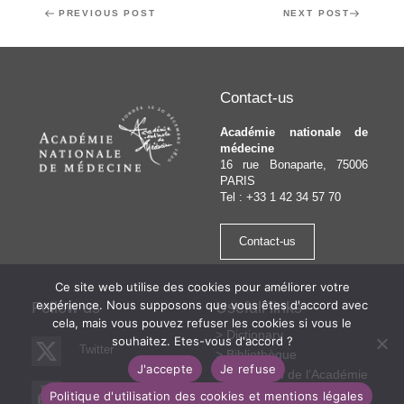
Post
Previous
PREVIOUS POST
Next
NEXT POST
navigation
Post
Post
Contact-us
Académie nationale de
médecine
16 rue Bonaparte, 75006
PARIS
Tel : +33 1 42 34 57 70
Contact-us
Ce site web utilise des cookies pour améliorer votre
expérience. Nous supposons que vous êtes d'accord avec
Follow us
Usefull links
cela, mais vous pouvez refuser les cookies si vous le
Dictionary
souhaitez. Etes-vous d'accord ?
Twitter
Bibliothèque
J'accepte
Je refuse
Fondation de l’Académie
nationale de médecine
Youtube
Politique d'utilisation des cookies et mentions légales