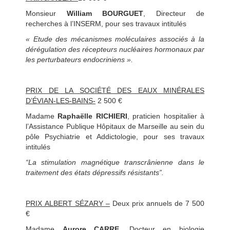
Monsieur
William BOURGUET
, Directeur de
recherches à l’INSERM, pour ses travaux intitulés
« Etude des mécanismes moléculaires associés à la
dérégulation des récepteurs nucléaires hormonaux par
les perturbateurs endocriniens ».
PRIX DE LA SOCIÉTÉ DES EAUX MINÉRALES
D’ÉVIAN-LES-BAINS-
2 500 €
Madame
Raphaëlle RICHIERI
, praticien hospitalier à
l’Assistance Publique Hôpitaux de Marseille au sein du
pôle Psychiatrie et Addictologie, pour ses travaux
intitulés
“La stimulation magnétique transcrânienne dans le
traitement des états dépressifs résistants”.
PRIX ALBERT SÉZARY –
Deux prix annuels de 7 500
€
Madame
Aurore CARRE
, Docteur en biologie