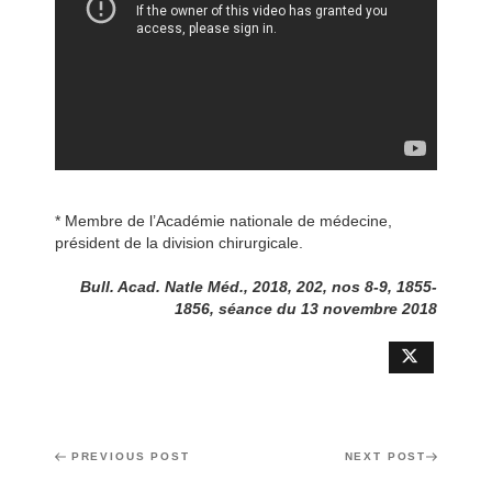
* Membre de l’Académie nationale de médecine,
président de la division chirurgicale.
Bull. Acad. Natle Méd., 2018, 202, nos 8-9, 1855-
1856, séance du 13 novembre 2018
Post
Previous
PREVIOUS POST
Next
NEXT POST
navigation
Post
Post