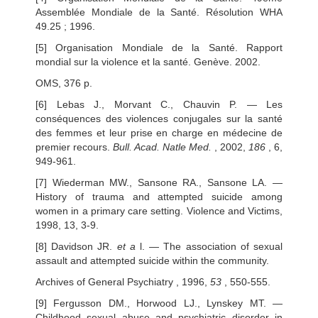
Assemblée Mondiale de la Santé. Résolution WHA
49.25 ; 1996.
[5] Organisation Mondiale de la Santé. Rapport
mondial sur la violence et la santé. Genève. 2002.
OMS, 376 p.
[6] Lebas J., Morvant C., Chauvin P. — Les
conséquences des violences conjugales sur la santé
des femmes et leur prise en charge en médecine de
premier recours.
Bull. Acad. Natle Med.
, 2002,
186
, 6,
949-961.
[7] Wiederman MW., Sansone RA., Sansone LA. —
History of trauma and attempted suicide among
women in a primary care setting. Violence and Victims,
1998, 13, 3-9.
[8] Davidson JR.
et a
l. — The association of sexual
assault and attempted suicide within the community.
Archives of General Psychiatry , 1996,
53
, 550-555.
[9] Fergusson DM., Horwood LJ., Lynskey MT. —
Childhood sexual abuse and psychiatric disorder in