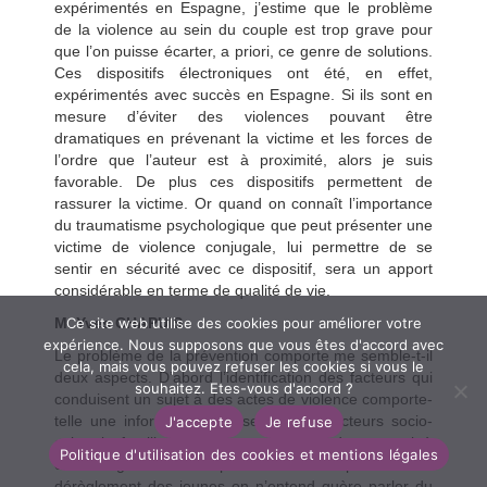
expérimentés en Espagne, j’estime que le problème
de la violence au sein du couple est trop grave pour
que l’on puisse écarter, a priori, ce genre de solutions.
Ces dispositifs électroniques ont été, en effet,
expérimentés avec succès en Espagne. Si ils sont en
mesure d’éviter des violences pouvant être
dramatiques en prévenant la victime et les forces de
l’ordre que l’auteur est à proximité, alors je suis
favorable. De plus ces dispositifs permettent de
rassurer la victime. Or quand on connaît l’importance
du traumatisme psychologique que peut présenter une
victime de violence conjugale, lui permettre de se
sentir en sécurité avec ce dispositif, sera un apport
considérable en terme de qualité de vie.
M. Yves CHAPUIS
Ce site web utilise des cookies pour améliorer votre
expérience. Nous supposons que vous êtes d'accord avec
Le problème de la prévention comporte me semble-t-il
cela, mais vous pouvez refuser les cookies si vous le
deux aspects. D’abord l’identification des facteurs qui
souhaitez. Etes-vous d'accord ?
conduisent un sujet à des actes de violence comporte-
telle une information précise sur ces facteurs socio-
J'accepte
Je refuse
culturels, familiaux, locaux, susceptibles de concourir à
Politique d'utilisation des cookies et mentions légales
ces dérèglements ? Et parmi les causes possibles de
dérèglement des jeunes on n’entend guère parler du