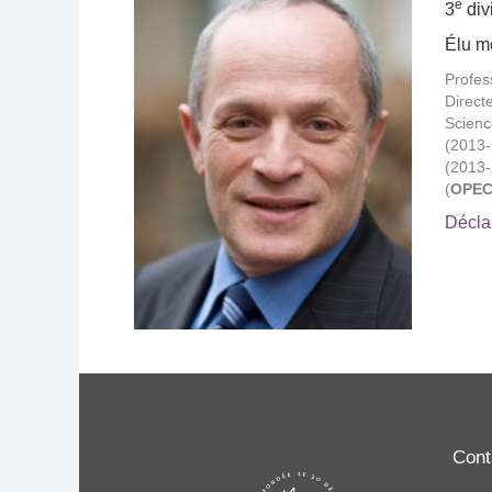
e
3
div
Élu me
Profes
Direct
Scienc
(2013-
(2013-
(
OPEC
Déclar
Cont