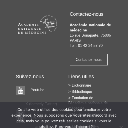
Contactez-nous
Académie nationale de
médecine
16 rue Bonaparte, 75006
PARIS
Tel : 01 42 34 57 70
Contactez-nous
Suivez-nous
Liens utiles
Dictionnaire
Youtube
Bibliothèque
Fondation de
l’Académie nationale de
X (formerly Twitter)
médecine
Ce site web utilise des cookies pour améliorer votre
Mentions légales
expérience. Nous supposons que vous êtes d'accord avec
Linkedin
cela, mais vous pouvez refuser les cookies si vous le
Recrutement
souhaitez. Etes-vous d'accord ?
Marchés publics