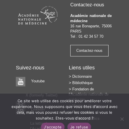
Contactez-nous
Académie nationale de
médecine
16 rue Bonaparte, 75006
PARIS
Tel : 01 42 34 57 70
Contactez-nous
Suivez-nous
Liens utiles
Dictionnaire
Youtube
Bibliothèque
Fondation de
l’Académie nationale de
X (formerly Twitter)
médecine
Ce site web utilise des cookies pour améliorer votre
Mentions légales
expérience. Nous supposons que vous êtes d'accord avec
Linkedin
cela, mais vous pouvez refuser les cookies si vous le
Recrutement
souhaitez. Etes-vous d'accord ?
Marchés publics
La lettre de
J'accepte
Je refuse
l’Académie