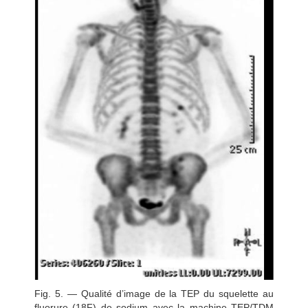
Fig. 5. — Qualité d’image de la TEP du squelette au
fluorure (18F) de sodium avec la machine TEP/TDM