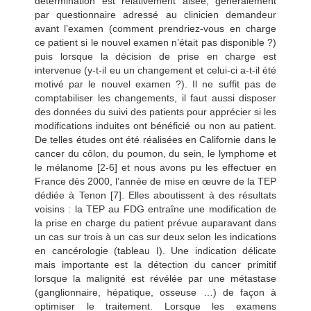
détermination est relativement aisée, généralement
par questionnaire adressé au clinicien demandeur
avant l’examen (comment prendriez-vous en charge
ce patient si le nouvel examen n’était pas disponible ?)
puis lorsque la décision de prise en charge est
intervenue (y-t-il eu un changement et celui-ci a-t-il été
motivé par le nouvel examen ?). Il ne suffit pas de
comptabiliser les changements, il faut aussi disposer
des données du suivi des patients pour apprécier si les
modifications induites ont bénéficié ou non au patient.
De telles études ont été réalisées en Californie dans le
cancer du côlon, du poumon, du sein, le lymphome et
le mélanome [2-6] et nous avons pu les effectuer en
France dès 2000, l’année de mise en œuvre de la TEP
dédiée à Tenon [7]. Elles aboutissent à des résultats
voisins : la TEP au FDG entraîne une modification de
la prise en charge du patient prévue auparavant dans
un cas sur trois à un cas sur deux selon les indications
en cancérologie (tableau I). Une indication délicate
mais importante est la détection du cancer primitif
lorsque la malignité est révélée par une métastase
(ganglionnaire, hépatique, osseuse …) de façon à
optimiser le traitement. Lorsque les examens