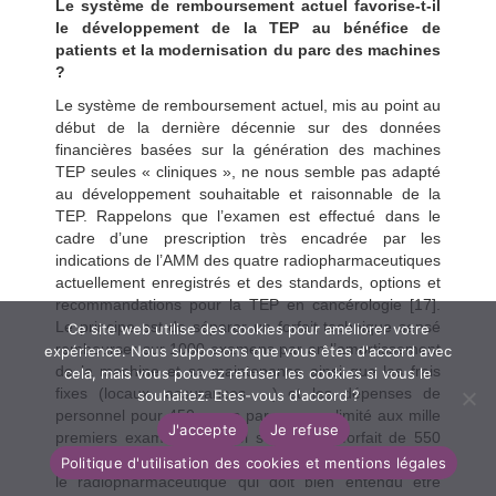
Le système de remboursement actuel favorise-t-il
le développement de la TEP au bénéfice de
patients et la modernisation du parc des machines
?
Le système de remboursement actuel, mis au point au
début de la dernière décennie sur des données
financières basées sur la génération des machines
TEP seules
« cliniques », ne nous semble pas adapté
au développement souhaitable et raisonnable de la
TEP. Rappelons que l’examen est effectué dans le
cadre d’une prescription très encadrée par les
indications de l’AMM des quatre radiopharmaceutiques
actuellement enregistrés et des standards, options et
recommandations pour la TEP en cancérologie [17].
Le principe est de séparer un forfait technique sensé
Ce site web utilise des cookies pour améliorer votre
rembourser sur 1000 examens par an l’amortissement
expérience. Nous supposons que vous êtes d'accord avec
de la machine et sa maintenance ainsi que les frais
cela, mais vous pouvez refuser les cookies si vous le
fixes (locaux, assurances …) et les dépenses de
souhaitez. Etes-vous d'accord ?
personnel pour 450 euros par examen limité aux mille
J'accepte
Je refuse
premiers examens, auquel s’ajoute un forfait de 550
euros remboursant les consommables (en particulier
Politique d'utilisation des cookies et mentions légales
le radiopharmaceutique qui doit bien entendu être