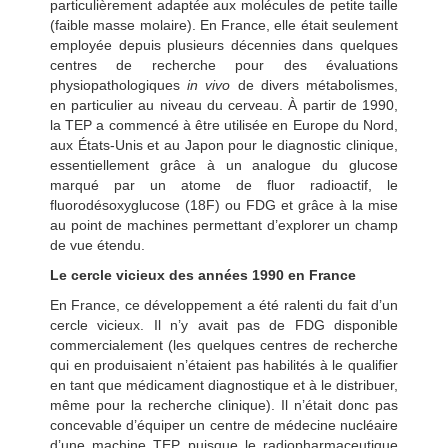
particulièrement adaptée aux molécules de petite taille
(faible masse molaire). En France, elle était seulement
employée depuis plusieurs décennies dans quelques
centres de recherche pour des évaluations
physiopathologiques
in vivo
de divers métabolismes,
en particulier au niveau du cerveau. À partir de 1990,
la TEP a commencé à être utilisée en Europe du Nord,
aux États-Unis et au Japon pour le diagnostic clinique,
essentiellement grâce à un analogue du glucose
marqué par un atome de fluor radioactif, le
fluorodésoxyglucose (18F) ou FDG et grâce à la mise
au point de machines permettant d’explorer un champ
de vue étendu.
Le cercle vicieux des années 1990 en France
En France, ce développement a été ralenti du fait d’un
cercle vicieux. Il n’y avait pas de FDG disponible
commercialement (les quelques centres de recherche
qui en
produisaient n’étaient pas habilités à le qualifier
en tant que médicament diagnostique et à le distribuer,
même pour la recherche clinique). Il n’était donc pas
concevable d’équiper un centre de médecine nucléaire
d’une machine TEP puisque le radiopharmaceutique