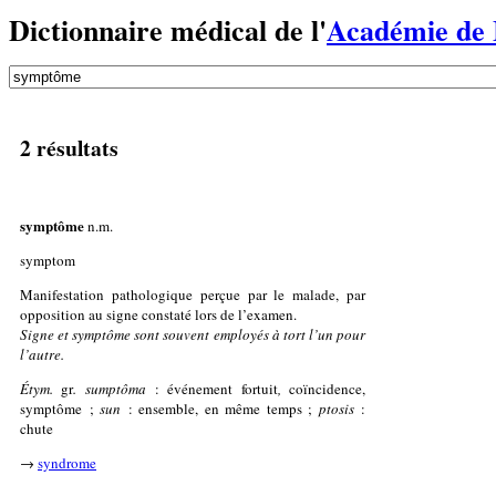
Dictionnaire médical de l'
Académie de
2 résultats
symptôme
n.m.
symptom
Manifestation pathologique perçue par le malade, par
opposition au signe constaté lors de l’examen.
Signe et symptôme sont souvent employés à tort l’un pour
l’autre.
Étym.
gr
. sumptôma
: événement fortuit
,
coïncidence,
symptôme ;
sun
: ensemble, en même temps ;
ptosis
:
chute
→
syndrome