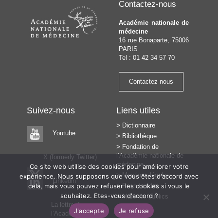
Contactez-nous
Académie nationale de
médecine
16 rue Bonaparte, 75006
PARIS
Tel : 01 42 34 57 70
Contactez-nous
Suivez-nous
Liens utiles
Dictionnaire
Youtube
Bibliothèque
Fondation de
l’Académie nationale de
X (formerly Twitter)
médecine
Ce site web utilise des cookies pour améliorer votre
Mentions légales
expérience. Nous supposons que vous êtes d'accord avec
Linkedin
cela, mais vous pouvez refuser les cookies si vous le
Recrutement
souhaitez. Etes-vous d'accord ?
Marchés publics
La lettre de
J'accepte
Je refuse
l’Académie