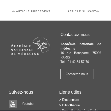
Navigation
Article
ARTICLE PRÉCÉDENT
Article
ARTICLE SUIVANT
de
précédent
suivant
l’article
Contactez-nous
Académie nationale de
médecine
16 rue Bonaparte, 75006
PARIS
Tel : 01 42 34 57 70
Contactez-nous
Suivez-nous
Liens utiles
Dictionnaire
Youtube
Bibliothèque
Fondation de l’Académie